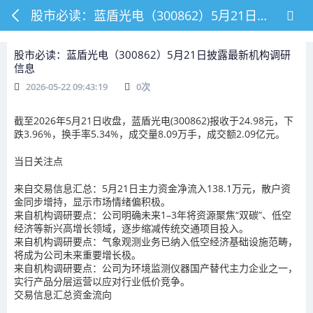
股市必读：蓝盾光电（300862）5月21日披露最新机构调研信息
股市必读：蓝盾光电（300862）5月21日披露最新机构调研
信息
2026-05-22 09:43:19
0
次
截至2026年5月21日收盘，蓝盾光电(300862)报收于24.98元，下
跌3.96%，换手率5.34%，成交量8.09万手，成交额2.09亿元。
当日关注点
来自交易信息汇总：5月21日主力资金净流入138.1万元，散户资
金同步增持，显示市场情绪偏积极。
来自机构调研要点：公司明确未来1–3年将资源聚焦“双碳”、低空
经济等新兴高增长领域，逐步缩减传统交通项目投入。
来自机构调研要点：气象观测业务已纳入低空经济基础设施范畴，
将成为公司未来重要增长极。
来自机构调研要点：公司为环境监测仪器国产替代主力企业之一，
实行产品分层运营以应对行业低价竞争。
交易信息汇总资金流向