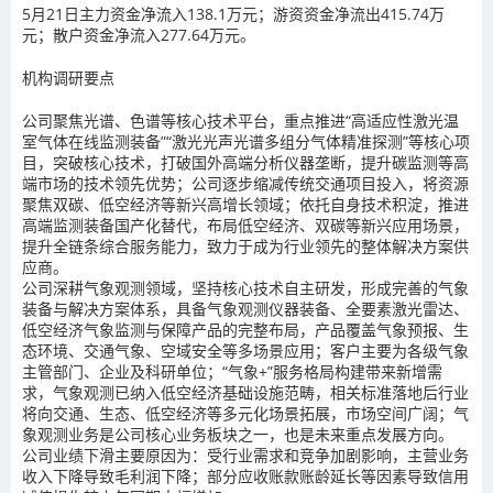
5月21日主力资金净流入138.1万元；游资资金净流出415.74万
元；散户资金净流入277.64万元。
机构调研要点
公司聚焦光谱、色谱等核心技术平台，重点推进“高适应性激光温
室气体在线监测装备”“激光光声光谱多组分气体精准探测”等核心项
目，突破核心技术，打破国外高端分析仪器垄断，提升碳监测等高
端市场的技术领先优势；公司逐步缩减传统交通项目投入，将资源
聚焦双碳、低空经济等新兴高增长领域；依托自身技术积淀，推进
高端监测装备国产化替代，布局低空经济、双碳等新兴应用场景，
提升全链条综合服务能力，致力于成为行业领先的整体解决方案供
应商。
公司深耕气象观测领域，坚持核心技术自主研发，形成完善的气象
装备与解决方案体系，具备气象观测仪器装备、全要素激光雷达、
低空经济气象监测与保障产品的完整布局，产品覆盖气象预报、生
态环境、交通气象、空域安全等多场景应用；客户主要为各级气象
主管部门、企业及科研单位；“气象+”服务格局构建带来新增需
求，气象观测已纳入低空经济基础设施范畴，相关标准落地后行业
将向交通、生态、低空经济等多元化场景拓展，市场空间广阔；气
象观测业务是公司核心业务板块之一，也是未来重点发展方向。
公司业绩下滑主要原因为：受行业需求和竞争加剧影响，主营业务
收入下降导致毛利润下降；部分应收账款账龄延长等因素导致信用