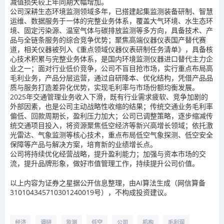
减值损失较上年同期大幅增加。
公司深耕生态环境监测领域多年，已搭建起集监测装备研制、智慧
运维、数据服务于一体的完整业务体系，覆盖大气环境、水生态环
境、固定污染源、温室气体与碳排放监测等多方向，具备技术、产
品与全链条服务的综合竞争优势；聚焦高端仪器仪表国产替代赛
道，相关仪器被列入《重点领域仪器仪表研制任务清单》，具备核
心技术积累与完整业务体系，是国内环境监测仪器进口替代主力企
业之一；面对行业低价竞争，公司不盲目抢市场，实行重点布局高
毛利业务，产品分层运营，通过自研降本、优化结构，凭借产品品
质与服务打造差异化优势，实现毛利率与市场份额均衡发展。
2025年交通管理业务收入下滑，既有行业需求疲软、竞争加剧的
外部因素，也是公司主动战略性收缩的结果；传统交通业务毛利率
偏低、回款周期长，盈利压力加大；公司已调整策略，逐步缩减传
统交通项目投入，将资源聚焦低空经济等新兴高增长领域；依托激
光雷达、气象监测等核心技术，重点布局低空气象探测、低空安全
保障等产品与解决方案，培育新的业绩增长点。
公司将持续优化经营战略，提升盈利能力；加强与资本市场的交
流，提升品牌形象，做好市值管理工作，持续提升公司价值。
以上内容为证券之星据公开信息整理，由AI算法生成（网信算备
310104345710301240019号），不构成投资建议。
经济
调研
监测
低空
公司
机构
毛利润