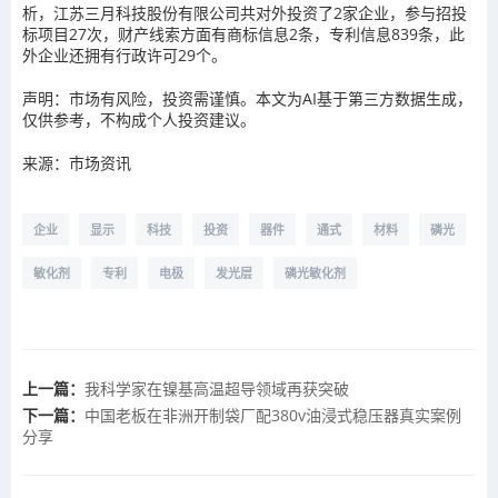
析，江苏三月科技股份有限公司共对外投资了2家企业，参与招投
标项目27次，财产线索方面有商标信息2条，专利信息839条，此
外企业还拥有行政许可29个。
声明：市场有风险，投资需谨慎。本文为AI基于第三方数据生成，
仅供参考，不构成个人投资建议。
来源：市场资讯
企业
显示
科技
投资
器件
通式
材料
磷光
敏化剂
专利
电极
发光层
磷光敏化剂
上一篇：
我科学家在镍基高温超导领域再获突破
下一篇：
中国老板在非洲开制袋厂配380v油浸式稳压器真实案例
分享