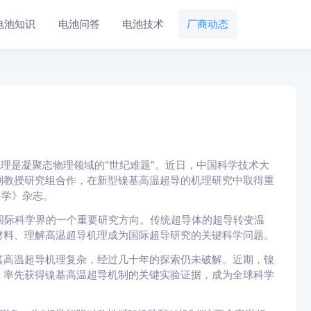
电池知识
电池问答
电池技术
厂商动态
理是凝聚态物理领域的“世纪难题”。近日，中国科学技术大
副教授研究组合作，在新型镍基高温超导的机理研究中取得重
科学》杂志。
为国际科学界的一个重要研究方向。传统超导体的超导转变温
材料、理解高温超导机理成为国际超导研究的关键科学问题。
其高温超导机理复杂，经过几十年的探索仍未破解。近期，镍
。率先获得镍基高温超导机制的关键实验证据，成为全球科学