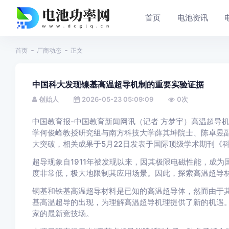
首页
电池资讯
首页
厂商动态
正文
中国科大发现镍基高温超导机制的重要实验证据
创始人
2026-05-23 05:09:09
0
次
中国教育报-中国教育新闻网讯（记者 方梦宇）
高温超导机
学何俊峰教授研究组与南方科技大学薛其坤院士、陈卓昱
大突破，相关成果于5月22日发表于国际顶级学术期刊《
超导现象自1911年被发现以来，因其极限电磁性能，成
度非常低，极大地限制其应用场景。因此，探索高温超导
铜基和铁基高温超导材料是已知的高温超导体，然而由于
基高温超导的出现，为理解高温超导机理提供了新的机遇
家的最新竞技场。