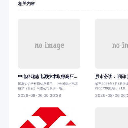
相关内容
中电科瑞志电源技术取得高压...
股市必读：明阳电
国家知识产权局信息显示，中电科瑞志电源
截至2026年8月5日
技术（西安）有限公司取得一项...
(300739)报收于21.8...
2026-08-06 06:30:28
2026-08-06 06: