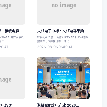
：板级电容...
火炬电子中标：火炬电容采购...
查APP-财产线索数
证券之星消息，根据天眼查APP-财产线索数
...
据整理，根据株洲中车时代...
20:47
2026-08-06 06:19:41
301...
聚链赋能光电产业 2026...