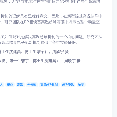
现象，为“超导能隙对称性”和“超导配对机制”这两个高温超
导机制的理解具有里程碑意义。因此，在新型镍基高温超导中
沿。研究团队在RP相镍基高温超导薄膜中揭示出整个动量空
电子如何配对是解决高温超导机制的一个核心问题。研究团队
解高温超导电子配对机制提供了关键实验证据。
士生沈建昌、博士生缪宇）。周欣宇 摄
授、博士生缪宇、博士生沈建昌）。周欣宇 摄
大
研究
高温
何俊峰
高温超导机制
超导能隙
镍基