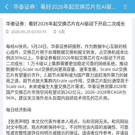
华泰证券：看好2026年起交换芯片在AI驱动下开启二次成长
华泰证券：看好2026年起交换芯片在AI驱动下开启二次成长
2026-05-25 03:03:55
0
次
每经AI快讯，5月24日，华泰证券研报称，作为数据中心互联的核
心组件，交换芯片用于处理数据交换和报文转发，占交换机成本比
例达30%以上。华泰证券看好2026年起交换芯片在AI驱动下开启
二次成长：1.万卡级以上集群需要更加稳定可靠的网络系统，推动
数据中心Scale out交换机向更高容量、速率发展，Scale out交换
芯片有望量价齐升；2.超节点架构或为国产算力追赶海外算力的破
局之道，超节点放大集群内Scale up作用，交换芯片配比通常高于
Scale out，未来或催生大量交换芯片需求。华泰证券测算2028年
国产交换芯片市场空间有望达到242亿元，2026~2028年CAGR为
96%，建议关注海外龙头及国内自研技术领先的芯片商。
每日经济新闻
【免责声明】本文仅代表作者本人观点，与和讯网无关。和讯网站
对文中陈述、观点判断保持中立，不对所包含内容的准确性、可靠
性或完整性提供任何明示或暗示的保证。请读者仅作参考，并请自