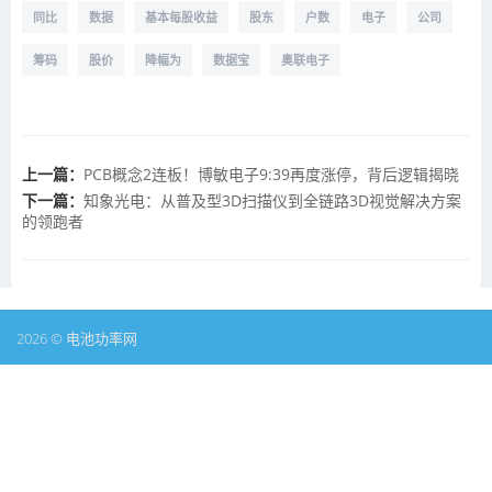
同比
数据
基本每股收益
股东
户数
电子
公司
筹码
股价
降幅为
数据宝
奥联电子
上一篇：
PCB概念2连板！博敏电子9:39再度涨停，背后逻辑揭晓
下一篇：
知象光电：从普及型3D扫描仪到全链路3D视觉解决方案
的领跑者
2026 © 电池功率网