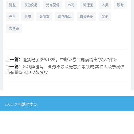
清溢
灰色交易
光电股份
公司
邓振玉
人员
职务
先生
后邓
张明双
原创新闻
每经头条
光电
交易链
上一篇：
隆扬电子涨9.13%，中邮证券二周前给出“买入”评级
下一篇：
昂利康澄清：业务不涉及光芯片等领域 实控人及亲属仅
持有嵊熠光电少数股权
2026 © 电池功率网