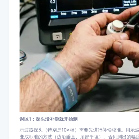
误区1：探头没补偿就开始测
示波器探头（特别是10×档）需要先进行补偿校准。用示波
变成标准的方波（边沿垂直、顶部平坦）。否则测出的幅