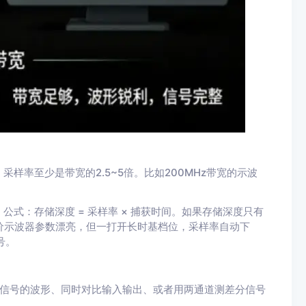
样率至少是带宽的2.5~5倍。比如200MHz带宽的示波
式：存储深度 = 采样率 × 捕获时间。如果存储深度只有
很多廉价示波器参数漂亮，但一打开长时基档位，采样率自动下
号。
个信号的波形、同时对比输入输出、或者用两通道测差分信号