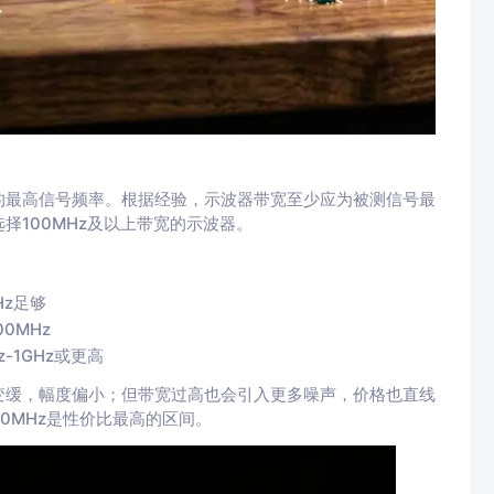
的最高信号频率。根据经验，示波器带宽至少应为被测信号最
择100MHz及以上带宽的示波器。
Hz足够
00MHz
z-1GHz或更高
变缓，幅度偏小；但带宽过高也会引入更多噪声，价格也直线
00MHz是性价比最高的区间。