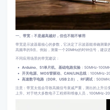
一、带宽：不是越高越好，但也不能不够用
带宽是示波器最核心的参数，它决定了示波器能准确测量
高频率的5倍。例如，测量一个20MHz的时钟信号，建议选
不同应用场景的带宽建议：
Arduino、51单片机、基础电路实验
：50MHz-100M
开关电源、MOS管驱动、CAN/LIN总线
：100MHz-2
高速数字电路（DDR、USB 2.0）、RF调试
：500MH
注意：带宽太低会导致高频信号衰减严重，测出的上升沿
上升。对于绝大多数电子工程师和维修人员，100MHz-2