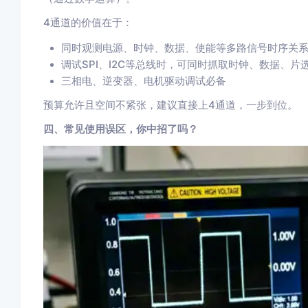
4通道的价值在于：
同时观测电源、时钟、数据、使能等多路信号时序关
调试SPI、I2C等总线时，可同时抓取时钟、数据、片
三相电、逆变器、电机驱动调试必备
预算允许且空间不紧张，建议直接上4通道，一步到位。
四、常见使用误区，你中招了吗？