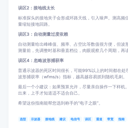
误区2：接地线太长
标准探头的接地夹子会形成环路天线，引入噪声。测高频信
量缩短接地回路。
误区3：自动测量过度依赖
自动测量给出峰峰值、频率、占空比等数值很方便，但波
测量前，先调整时基和垂直档位，肉眼观察几个周期，再
误区4：忽略波形捕获率
普通示波器的死区时间很长，可能99%以上的时间都在处
波形捕获率（wfms/s）指标，越高越容易抓到随机毛刺。
最后一个小建议：如果预算允许，尽量亲自操作一下样机
出来，上手才知道适不适合自己。
希望这份指南能帮您选到称手的“电子之眼”。
选型
示波器
接地线
建议
电信号
误区
通道
带宽
指南