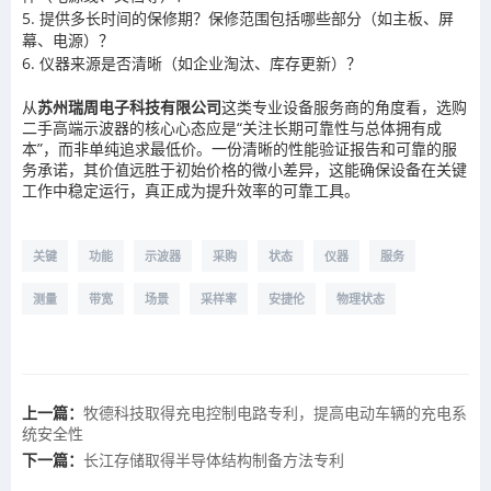
5. 提供多长时间的保修期？保修范围包括哪些部分（如主板、屏
幕、电源）？
6. 仪器来源是否清晰（如企业淘汰、库存更新）？
从
苏州瑞周电子科技有限公司
这类专业设备服务商的角度看，选购
二手高端示波器的核心心态应是“关注长期可靠性与总体拥有成
本”，而非单纯追求最低价。一份清晰的性能验证报告和可靠的服
务承诺，其价值远胜于初始价格的微小差异，这能确保设备在关键
工作中稳定运行，真正成为提升效率的可靠工具。
关键
功能
示波器
采购
状态
仪器
服务
测量
带宽
场景
采样率
安捷伦
物理状态
上一篇：
牧德科技取得充电控制电路专利，提高电动车辆的充电系
统安全性
下一篇：
长江存储取得半导体结构制备方法专利