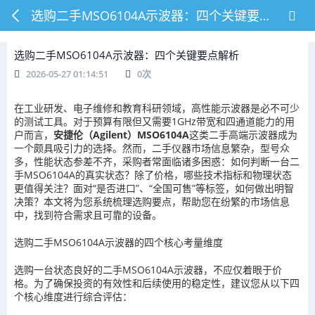
选购二手MSO6104A示波器：四个关键要点解析
选购二手MSO6104A示波器：四个关键要点解析
2026-05-27 01:14:51
0
次
在工业研发、电子维修和教育科研领域，高性能示波器是必不可少
的测试工具。对于预算有限但又需要1GHz带宽和四通道能力的用
户而言，
安捷伦（Agilent）MSO6104A
这类二手高端示波器成为
一个颇具吸引力的选择。然而，二手仪器市场信息繁杂，型号众
多，性能状态参差不齐，采购者常面临诸多困惑：如何判断一台二
手MSO6104A的真实状态？除了价格，哪些技术指标和物理状态
更值得关注？面对“是否进口”、“全国可售”等标签，如何做出明智
决策？本文将为您系统梳理选购要点，帮助您在纷繁的市场信息
中，找到符合需求且可靠的设备。
选购二手MSO6104A示波器的四个核心考量维度
选购一台状态良好的二手MSO6104A示波器，不应仅着眼于价
格。为了确保投资的有效性和后续使用的稳定性，建议您从以下四
个核心维度进行综合评估：