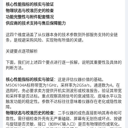
核心性能指标的核实与验证
物理状态与校准历史的检查
功能完整性与附件配套情况
供应商的技术支持与售后保障能力
这四个维度涵盖了从仪器本身的技术参数到外部服务支持的全链
条，是规避采购风险、实现物有所值的关键。
关键要点逐项解析
下面，我们对上述四个要点进行逐一拆解，说明其重要性及具体的
判断方法。
核心性能指标的核实与验证
：这是评估仪器价值的基础。
MSO6104A标称带宽为1GHz，采样率为2GSa/s，通道数为4。在
选购时，务必要求卖方提供开机实测波形或校准报告，验证其带宽
和采样率是否达标。重点观察高频信号的衰减情况、底噪水平以及
触发功能的稳定性。参数不达标往往意味着仪器存在老化或隐性故
障。
物理状态与校准历史的检查
：二手仪器的成色直接影响其寿命和可
靠性。需仔细检查外壳有无严重磕碰、屏幕有无划伤或坏点、按键
与旋钮是否灵敏、接口（如BNC输入口）是否有物理损伤或氧化。