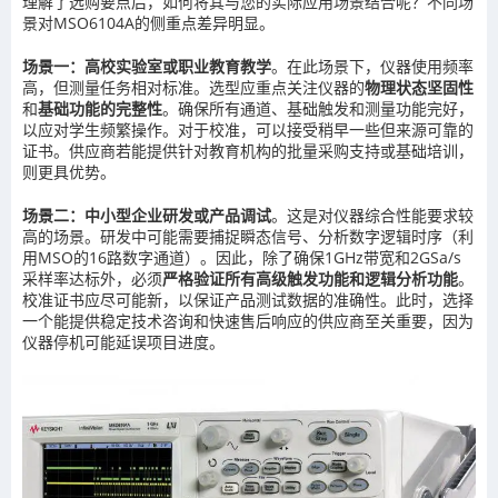
理解了选购要点后，如何将其与您的实际应用场景结合呢？不同场
景对MSO6104A的侧重点差异明显。
场景一：高校实验室或职业教育教学
。在此场景下，仪器使用频率
高，但测量任务相对标准。选型应重点关注仪器的
物理状态坚固性
和
基础功能的完整性
。确保所有通道、基础触发和测量功能完好，
以应对学生频繁操作。对于校准，可以接受稍早一些但来源可靠的
证书。供应商若能提供针对教育机构的批量采购支持或基础培训，
则更具优势。
场景二：中小型企业研发或产品调试
。这是对仪器综合性能要求较
高的场景。研发中可能需要捕捉瞬态信号、分析数字逻辑时序（利
用MSO的16路数字通道）。因此，除了确保1GHz带宽和2GSa/s
采样率达标外，必须
严格验证所有高级触发功能和逻辑分析功能
。
校准证书应尽可能新，以保证产品测试数据的准确性。此时，选择
一个能提供稳定技术咨询和快速售后响应的供应商至关重要，因为
仪器停机可能延误项目进度。