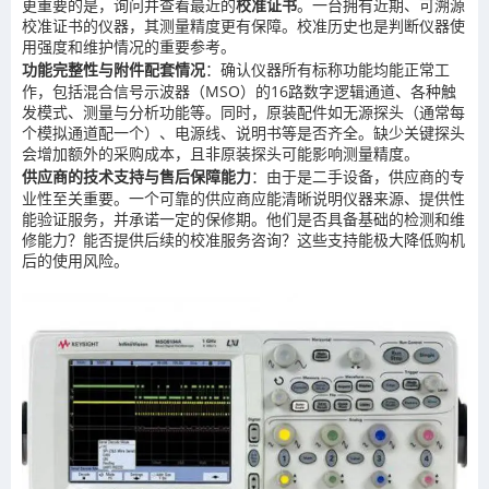
更重要的是，询问并查看最近的
校准证书
。一台拥有近期、可溯源
校准证书的仪器，其测量精度更有保障。校准历史也是判断仪器使
用强度和维护情况的重要参考。
功能完整性与附件配套情况
：确认仪器所有标称功能均能正常工
作，包括混合信号示波器（MSO）的16路数字逻辑通道、各种触
发模式、测量与分析功能等。同时，原装配件如无源探头（通常每
个模拟通道配一个）、电源线、说明书等是否齐全。缺少关键探头
会增加额外的采购成本，且非原装探头可能影响测量精度。
供应商的技术支持与售后保障能力
：由于是二手设备，供应商的专
业性至关重要。一个可靠的供应商应能清晰说明仪器来源、提供性
能验证服务，并承诺一定的保修期。他们是否具备基础的检测和维
修能力？能否提供后续的校准服务咨询？这些支持能极大降低购机
后的使用风险。