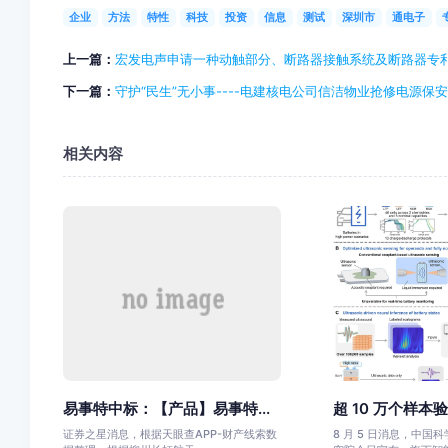
企业
方法
特性
科技
投资
信息
测试
深圳市
通电子
上一篇：
宏发电声申请一种动触部分、断路器接触系统及断路器专
下一篇：
守护“民生”无小事----电建核电公司信洁物业抢修电源保
相关内容
易事特中标：【产品】易事特...
超 10 万个样本验
证券之星消息，根据天眼查APP-财产线索数
8 月 5 日消息，中国