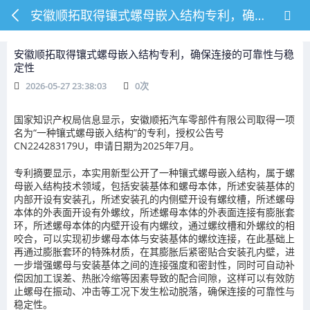
安徽顺拓取得镶式螺母嵌入结构专利，确保连接的可靠性与稳定性
安徽顺拓取得镶式螺母嵌入结构专利，确保连接的可靠性与稳
定性
2026-05-27 23:38:03
0
次
国家知识产权局信息显示，安徽顺拓汽车零部件有限公司取得一项
名为“一种镶式螺母嵌入结构”的专利，授权公告号
CN224283179U，申请日期为2025年7月。
专利摘要显示，本实用新型公开了一种镶式螺母嵌入结构，属于螺
母嵌入结构技术领域，包括安装基体和螺母本体，所述安装基体的
内部开设有安装孔，所述安装孔的内侧壁开设有螺纹槽，所述螺母
本体的外表面开设有外螺纹，所述螺母本体的外表面连接有膨胀套
环，所述螺母本体的内壁开设有内螺纹，通过螺纹槽和外螺纹的相
咬合，可以实现初步螺母本体与安装基体的螺纹连接，在此基础上
再通过膨胀套环的特殊材质，在其膨胀后紧密贴合安装孔内壁，进
一步增强螺母与安装基体之间的连接强度和密封性，同时可自动补
偿因加工误差、热胀冷缩等因素导致的配合间隙，这样可以有效防
止螺母在振动、冲击等工况下发生松动脱落，确保连接的可靠性与
稳定性。