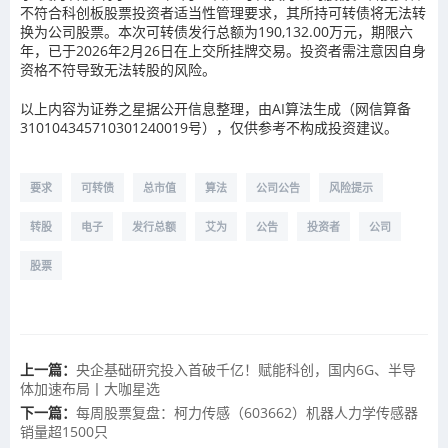
不符合科创板股票投资者适当性管理要求，其所持可转债将无法转
换为公司股票。本次可转债发行总额为190,132.00万元，期限六
年，已于2026年2月26日在上交所挂牌交易。投资者需注意因自身
资格不符导致无法转股的风险。
以上内容为证券之星据公开信息整理，由AI算法生成（网信算备
310104345710301240019号），仅供参考不构成投资建议。
要求
可转债
总市值
算法
公司公告
风险提示
转股
电子
发行总额
艾为
公告
投资者
公司
股票
上一篇：
央企基础研究投入首破千亿！赋能科创，国内6G、半导
体加速布局丨大咖星选
下一篇：
每周股票复盘：柯力传感（603662）机器人力学传感器
销量超1500只