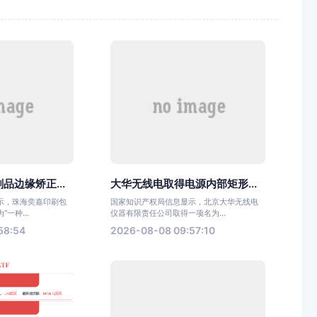
品边缘矫正...
大华无线电取得电源内部矩形...
示，珠海奕嘉印刷包
国家知识产权局信息显示，北京大华无线电
一种...
仪器有限责任公司取得一项名为...
58:54
2026-08-08 09:57:10