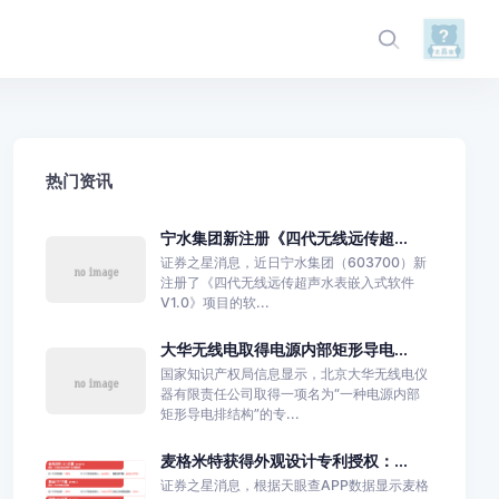
热门资讯
宁水集团新注册《四代无线远传超...
证券之星消息，近日宁水集团（603700）新
注册了《四代无线远传超声水表嵌入式软件
V1.0》项目的软...
大华无线电取得电源内部矩形导电...
国家知识产权局信息显示，北京大华无线电仪
器有限责任公司取得一项名为“一种电源内部
矩形导电排结构”的专...
麦格米特获得外观设计专利授权：...
证券之星消息，根据天眼查APP数据显示麦格