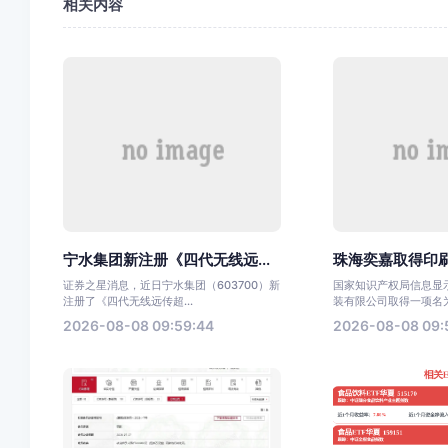
相关内容
宁水集团新注册《四代无线远...
珠海奕嘉取得印刷
证券之星消息，近日宁水集团（603700）新
国家知识产权局信息显
注册了《四代无线远传超...
装有限公司取得一项名为“
2026-08-08 09:59:44
2026-08-08 09: