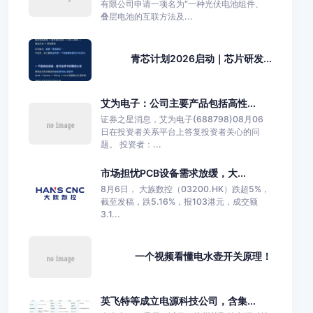
有限公司申请一项名为“一种光伏电池组件、
叠层电池的互联方法及...
青芯计划2026启动｜芯片研发...
艾为电子：公司主要产品包括高性...
证券之星消息，艾为电子(688798)08月06
日在投资者关系平台上答复投资者关心的问
题。 投资者：...
市场担忧PCB设备需求放缓，大...
8月6日， 大族数控（03200.HK）跌超5%，
截至发稿，跌5.16%，报103港元，成交额
3.1...
一个视频看懂电水壶开关原理！
英飞特等成立电源科技公司，含集...