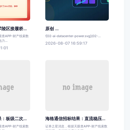
陵区接履桥...
原创 ...
查APP-财产线索数
![02-ai-datacenter-power.svg](02-...
...
2026-08-07 16:59:17
1:01
：板级二次...
海格通信招标结果：直流稳压...
查APP-财产线索数
证券之星消息，根据天眼查APP-财产线索数