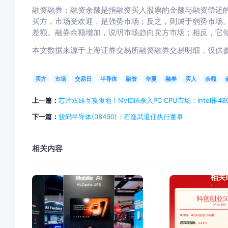
融资融券：融资余额是指融资买入股票的金额与融资偿还
买方，市场受欢迎，是强势市场；反之，则属于弱势市场
差额。融券余额增加，说明市场趋向卖方市场；相反，它
本文数据来源于上海证券交易所融资融券交易明细，仅供
买方
市场
交易日
半导体
融资
华夏
融券
买入
余额
上一篇：
芯片双雄互攻腹地！NVIDIA杀入PC CPU市场：Intel推48
下一篇：
骏码半导体(08490)：石逸武退任执行董事
相关内容