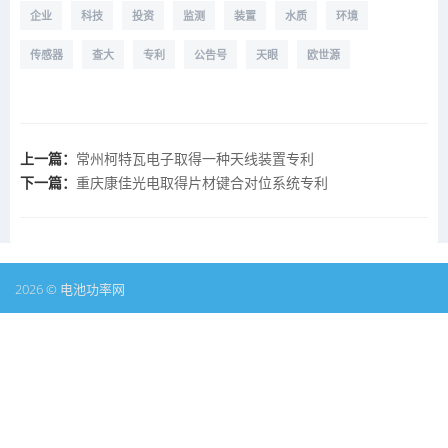
企业
科技
投资
监测
装置
水质
环境
传感器
查大
专利
公告号
天眼
欧世源
上一篇：
常州柯特瓦电子取得一种天线装置专利
下一篇：
重庆康佳光电取得片材键合对位系统专利
2026 © 电池功率网