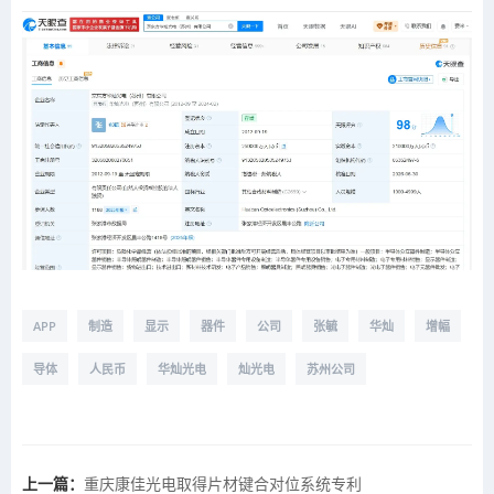
APP
制造
显示
器件
公司
张毓
华灿
增幅
导体
人民币
华灿光电
灿光电
苏州公司
上一篇：
重庆康佳光电取得片材键合对位系统专利