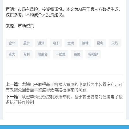
声明：市场有风险，投资需谨慎。本文为AI基于第三方数据生成，
仅供参考，不构成个人投资建议。
来源：市场资讯
企业
显示
投资
电子
空间
接地
昆山
天线
查大
专利
辐射部
一线缆
装置
接地部
上一篇：
龙腾电子取得基于机器人搬运的电路板居中装置专利，可
有效避免因台面平整度导致电路板擦花的问题
下一篇：
联想申请设备控制方法专利，基于输出姿态对便携电子设
备执行操作控制