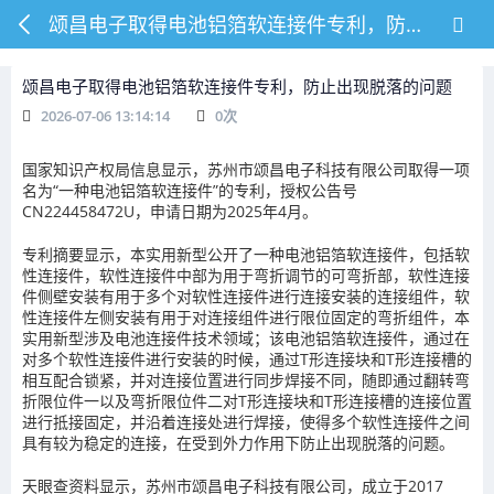
颂昌电子取得电池铝箔软连接件专利，防止出现脱落的问题
颂昌电子取得电池铝箔软连接件专利，防止出现脱落的问题
2026-07-06 13:14:14
0
次
国家知识产权局信息显示，苏州市颂昌电子科技有限公司取得一项
名为“一种电池铝箔软连接件”的专利，授权公告号
CN224458472U，申请日期为2025年4月。
专利摘要显示，本实用新型公开了一种电池铝箔软连接件，包括软
性连接件，软性连接件中部为用于弯折调节的可弯折部，软性连接
件侧壁安装有用于多个对软性连接件进行连接安装的连接组件，软
性连接件左侧安装有用于对连接组件进行限位固定的弯折组件，本
实用新型涉及电池连接件技术领域；该电池铝箔软连接件，通过在
对多个软性连接件进行安装的时候，通过T形连接块和T形连接槽的
相互配合锁紧，并对连接位置进行同步焊接不同，随即通过翻转弯
折限位件一以及弯折限位件二对T形连接块和T形连接槽的连接位置
进行抵接固定，并沿着连接处进行焊接，使得多个软性连接件之间
具有较为稳定的连接，在受到外力作用下防止出现脱落的问题。
天眼查资料显示，苏州市颂昌电子科技有限公司，成立于2017