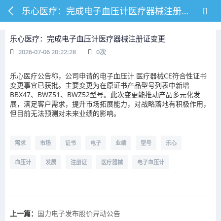
乐心医疗：完成电子血压计医疗器械注册证变更
乐心医疗：完成电子血压计医疗器械注册证变更
2026-07-06 20:22:28
0
次
乐心医疗
公告称，公司申请的电子血压计
医疗器械
CE符合性证书
变更事宜已获批。主要变更为在原证书产品型号列表中新增
BBX47、BWZ51、BWZ52型号。此次变更能推动产品多元化发
展，满足客户需求，提升市场拓展能力，对战略落地有积极作用，
但目前无法预测对未来业绩的影响。
需求
市场
证书
电子
业绩
型号
乐心
血压计
发展
注册证
医疗器械
电子血压计
上一篇：
国力电子发布股价异动公告