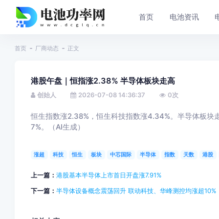
首页
电池资讯
首页
厂商动态
正文
港股午盘｜恒指涨2.38% 半导体板块走高
创始人
2026-07-08 14:36:37
0
次
恒生指数涨2.38%，恒生科技指数涨4.34%。半导体板
7%。（AI生成）
涨超
科技
恒生
板块
中芯国际
半导体
指数
天数
港股
上一篇：
港股基本半导体上市首日开盘涨7.91%
下一篇：
半导体设备概念震荡回升 联动科技、华峰测控均涨超10%