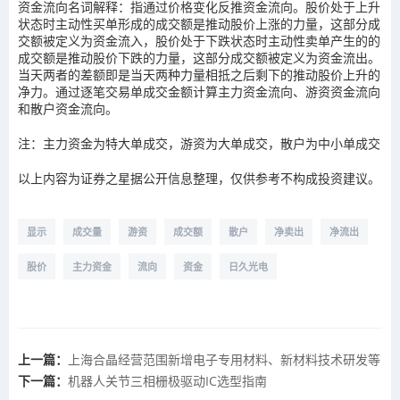
资金流向名词解释：指通过价格变化反推资金流向。股价处于上升
状态时主动性买单形成的成交额是推动股价上涨的力量，这部分成
交额被定义为资金流入，股价处于下跌状态时主动性卖单产生的的
成交额是推动股价下跌的力量，这部分成交额被定义为资金流出。
当天两者的差额即是当天两种力量相抵之后剩下的推动股价上升的
净力。通过逐笔交易单成交金额计算主力资金流向、游资资金流向
和散户资金流向。
注：主力资金为特大单成交，游资为大单成交，散户为中小单成交
以上内容为证券之星据公开信息整理，仅供参考不构成投资建议。
显示
成交量
游资
成交额
散户
净卖出
净流出
股价
主力资金
流向
资金
日久光电
上一篇：
上海合晶经营范围新增电子专用材料、新材料技术研发等
下一篇：
机器人关节三相栅极驱动IC选型指南