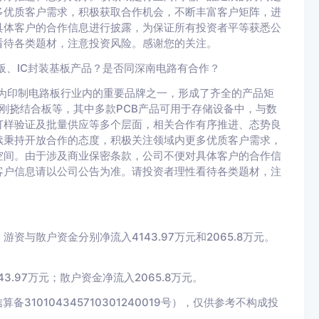
多优质客户需求，积极获取合作机会，不断丰富客户矩阵，进
具体客户的合作信息进行披露，为保证所有投资者平等获悉公
看待各类题材，注意投资风险。感谢您的关注。
板、IC封装基板产品？是否同深南电路有合作？
成为印制电路板行业内的重要品牌之一，形成了齐全的产品矩
B及刚挠结合板等，其中多款PCB产品可用于存储设备中，与数
打样验证及批量供应等多个层面，相关合作有序推进、态势良
续秉持开放合作的态度，积极关注领域内更多优质客户需求，
空间。由于涉及商业保密条款，公司不便对具体客户的合作信
客户信息请以公司公告为准。请投资者理性看待各类题材，注
游资与散户资金分别净流入4143.97万元和2065.8万元。
3.97万元；散户资金净流入2065.8万元。
10104345710301240019号），仅供参考不构成投