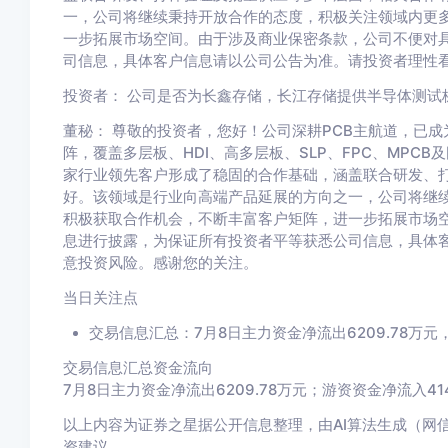
一，公司将继续秉持开放合作的态度，积极关注领域内更
一步拓展市场空间。由于涉及商业保密条款，公司不便对
司信息，具体客户信息请以公司公告为准。请投资者理性
投资者： 公司是否为长鑫存储，长江存储提供半导体测试
董秘： 尊敬的投资者，您好！公司深耕PCB主航道，已
阵，覆盖多层板、HDI、高多层板、SLP、FPC、MPC
家行业领先客户形成了稳固的合作基础，涵盖联合研发、
好。该领域是行业向高端产品延展的方向之一，公司将继
积极获取合作机会，不断丰富客户矩阵，进一步拓展市场
息进行披露，为保证所有投资者平等获悉公司信息，具体
意投资风险。感谢您的关注。
当日关注点
交易信息汇总：7月8日主力资金净流出6209.78万元，
交易信息汇总资金流向
7月8日主力资金净流出6209.78万元；游资资金净流入414
以上内容为证券之星据公开信息整理，由AI算法生成（网信算备3
资建议。