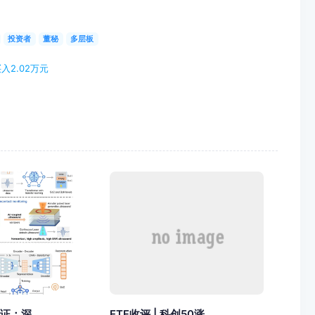
投资者
董秘
多层板
入2.02万元
证：深...
ETF收评 | 科创50涨...