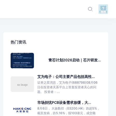
热门资讯
青芯计划2026启动｜芯片研发...
艾为电子：公司主要产品包括高性...
证券之星消息，艾为电子(688798)08月06
日在投资者关系平台上答复投资者关心的问
题。 投资者：...
市场担忧PCB设备需求放缓，大...
8月6日， 大族数控（03200.HK）跌超5%，
截至发稿，跌5.16%，报103港元，成交额