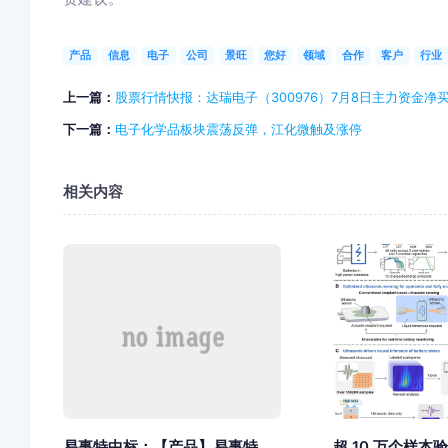
产品
信息
电子
公司
景旺
您好
领域
合作
客户
行业
上一篇：
股票行情快报：达瑞电子（300976）7月8日主力资金净买
下一篇：
电子化学品板块震荡反弹，江化微触及涨停
相关内容
易事特中标：【产品】易事特...
超 10 万个样本验