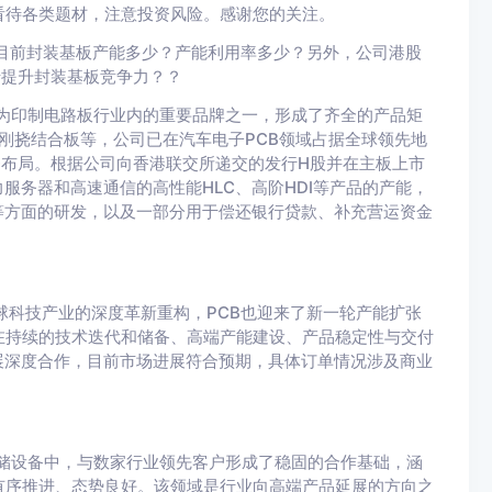
看待各类题材，注意投资风险。感谢您的关注。
目前封装基板产能多少？产能利用率多少？另外，公司港股
于提升封装基板竞争力？？
成为印制电路板行业内的重要品牌之一，形成了齐全的产品矩
B及刚挠结合板等，公司已在汽车电子PCB领域占据全球领先地
的业务布局。根据公司向香港联交所递交的发行H股并在主板上市
服务器和高速通信的高性能HLC、高阶HDI等产品的产能，
等方面的研发，以及一部分用于偿还银行贷款、补充营运资金
球科技产业的深度革新重构，PCB也迎来了新一轮产能扩张
在持续的技术迭代和储备、高端产能建设、产品稳定性与交付
展深度合作，目前市场进展符合预期，具体订单情况涉及商业
存储设备中，与数家行业领先客户形成了稳固的合作基础，涵
有序推进、态势良好。该领域是行业向高端产品延展的方向之