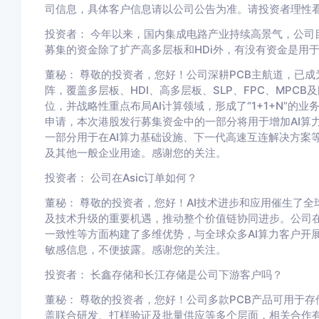
司信息，具体客户信息请以公司公告为准。请投资者理性
投资者： 今年以来，国内集成电路产业持续高景气，公司
募集的资金除了扩产高多层板和HDi外，有没有资金是用
董秘： 尊敬的投资者，您好！公司深耕PCB主航道，已
阵，覆盖多层板、HDI、高多层板、SLP、FPC、MPC
位，并战略性重点布局AI计算领域，形成了“1+1+N”
申请，本次港股发行募集资金中的一部分将用于增加AI算力
一部分用于在AI算力基础设施、下一代高速互连解决方案
及其他一般企业用途。感谢您的关注。
投资者： 公司在Asic订单如何？
董秘： 尊敬的投资者，您好！AI技术进步和应用催生了全
及技术升级的重要机遇，推动整个价值链协同进步。公司
一致性等方面构建了多维优势，与全球众多AI算力客户开
敏感信息，不便披露。感谢您的关注。
投资者： 长鑫存储和长江存储是公司下游客户吗？
董秘： 尊敬的投资者，您好！公司多款PCB产品可用于
盖联合研发、打样验证及批量供应等多个层面，相关合作