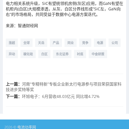
电力相关系统升级，SiC有望统领机房侧(灰区)应用，而GaN有望在
机柜内(白区)大规模渗透，从灰、白区分界线形成“SiC左，GaN向
右”的市场格局，共同受益于数据中心电源方案迭代。
来源：智通财经网
涨超
全球
天岳
产品
同业
竞争
电源
公司
异动
碳化硅
白区
东北证券
衬底
中金研报
上一篇：
河南“专精特新”专板企业新太行电源参与项目荣获国家科
技进步奖特等奖
下一篇：
环旭电子：6月营收48.03亿元 同比增4.72%
2026 © 电池功率网