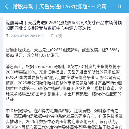
港股异动 | 天岳先进(02631)涨超8% 公司8英寸产品市场份额领跑同业 SiC持续受益数据中心电源方案迭代
港股异动 | 天岳先进(02631)涨超8% 公司8英寸产品市场份额
领跑同业 SiC持续受益数据中心电源方案迭代
2026-07-09 20:11:32
0
次
智通财经获悉，天岳先进(02631)涨超8%，
截至发稿，
涨7.38%，
报82港元，成交额1.07亿港元。
消息面上，根据TrendForce预测，8英寸SiC衬底的出货份额将于
2030年突破20%。东北证券指出，天岳先进当前所处的竞争位置
已经从“国内重要参与者”逐步走向“全球头部竞争者”。据公司官网
披露，2025年公司碳化硅衬底整体市场份额及8英寸产品市场份额
均位居全球第一。碳化硅衬底行业属于典型的高门槛材料赛道，全
球竞争格局呈现“国际头部集中、本土厂商追赶、结构分化加速”的
特征。
中金研报指出，在AI算力走向高密度、连续满载、强瞬态冲击之
后，高压架构是数据中心供电系统发展的确定方向。在硬件技术进
步推动下，2026年数据中心高压架构迎来落地元年。该行认为，
SiC/GaN等核心第三代化合物半导体器件有望持续受益于数据中心