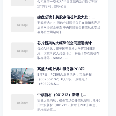
公司取得一项名为“半导体结构及晶圆切割方
法”的专利，授权公告...
操盘必读丨美股存储芯片股大跌；...
要闻精选＞＞ 网信办对派拓公司在华销售产品
启动网络安全审查 中央网络安全和信息化委员
会办公室网站6日...
芯片新架构大幅降低空间望远镜计...
每经AI快讯，据美国密歇根大学官网4日消
息，该校研究人员设计出一种基于静态随机存
取存储器（SRAM）...
高盛大幅上调AI服务器PCB和...
8月7日，PCB概念反复活跃， 宝鼎科技
（002552.SZ）6天5板， 景旺电子
（603228.S...
中旗新材（001212）新增【...
证券之星消息，根据市场公开信息整理，8月6
日中旗新材（001212）新增【PCB】概念。
新增概念原...