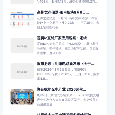
1.462元，收涨1.18%，成交金额1008.2万...
高带宽存储器HBM板块8月6日...
证券之星消息，8月6日高带宽存储器HBM板
块较上一交易日上涨2.26%，中巨芯领涨。当
日上证指数报收...
逻辑ic直销厂家应用观察：逻辑...
逻辑IC作为电子系统中的基础器件，承担着信
号传输、电平转换、接口匹配等功能。在实际
应用中，逻辑IC的...
股市必读：明阳电路新发布《关于...
截至2026年8月5日收盘，明阳电路
(300739)报收于21.82元，上涨5.11%，换手
率4.5...
聚链赋能光电产业 2026武侯...
8月5日，聚“蓉”光·链未来——2026武侯光电
产业生态合作大会在武侯区举办。大会设置企
业成果巡展、...
杭州乾丰电子申请基于多维特征融...