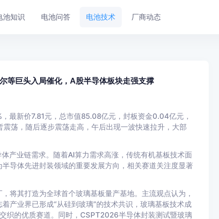
电池知识
电池问答
电池技术
厂商动态
特尔等巨头入局催化，A股半导体板块走强支撑
，最新价7.81元，总市值85.08亿元，封板资金0.04亿元，
后短暂震荡，随后逐步震荡走高，午后出现一波快速拉升，大部
。
导体产业链需求。随着AI算力需求高涨，传统有机基板技术面
为半导体先进封装领域的重要发展方向，相关赛道关注度显著
厂，将其打造为全球首个玻璃基板量产基地。主流观点认为，
着产业界已形成“从硅到玻璃”的技术共识，玻璃基板技术成
交织的优质赛道。同时，CSPT2026半导体封装测试暨玻璃