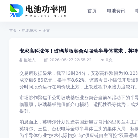
首页
电池资讯
首页
电池技术
正文
安彩高科涨停！玻璃基板契合AI驱动半导体需求，英
创始人
2026-05-27 22:55:22
0
次
交易所数据显示，截至13时24分，安彩高科涨幅为10.00%
成交额6.86亿元，换手率8.62%。该股今日小幅低开
分时间股价运行在均价线上方，上攻过程中承接力度较好
市场炒作聚焦于公司玻璃基板业务契合当前AI驱动下的半
临瓶颈，玻璃基板凭借低介电损耗、适配性强等优势，成
提升。
消息面上，英特尔计划改造美国新墨西哥州的里奥兰乔工
英特尔、三星、台积电等全球半导体巨头的集体入局，标志
为半导体行业“技术代际切换”与“供应链自主可控”双重逻辑