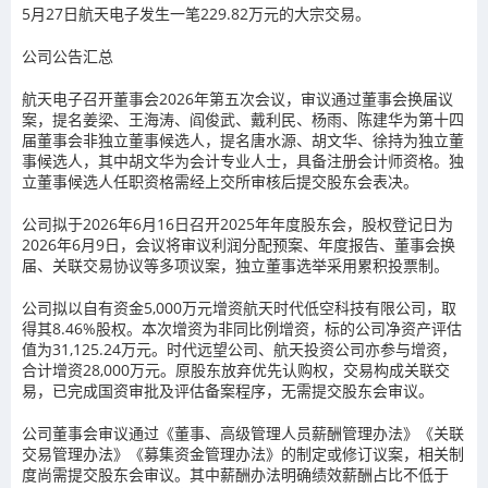
5月27日航天电子发生一笔229.82万元的大宗交易。
公司公告汇总
航天电子召开董事会2026年第五次会议，审议通过董事会换届议
案，提名姜梁、王海涛、阎俊武、戴利民、杨雨、陈建华为第十四
届董事会非独立董事候选人，提名唐水源、胡文华、徐持为独立董
事候选人，其中胡文华为会计专业人士，具备注册会计师资格。独
立董事候选人任职资格需经上交所审核后提交股东会表决。
公司拟于2026年6月16日召开2025年年度股东会，股权登记日为
2026年6月9日，会议将审议利润分配预案、年度报告、董事会换
届、关联交易协议等多项议案，独立董事选举采用累积投票制。
公司拟以自有资金5,000万元增资航天时代低空科技有限公司，取
得其8.46%股权。本次增资为非同比例增资，标的公司净资产评估
值为31,125.24万元。时代远望公司、航天投资公司亦参与增资，
合计增资28,000万元。原股东放弃优先认购权，交易构成关联交
易，已完成国资审批及评估备案程序，无需提交股东会审议。
公司董事会审议通过《董事、高级管理人员薪酬管理办法》《关联
交易管理办法》《募集资金管理办法》的制定或修订议案，相关制
度尚需提交股东会审议。其中薪酬办法明确绩效薪酬占比不低于