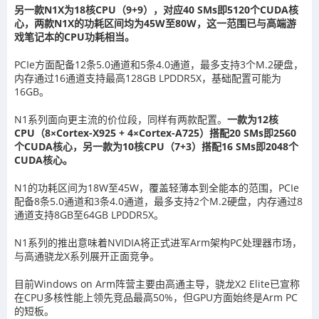
另一款N1X为18核CPU（9+9），对应40 SMs即5120个CUDA核
心，两款N1X的功耗区间均为45W至80W，这一范围已与高端游
戏笔记本的CPU功耗相当。
PCIe方面配备12条5.0通道和5条4.0通道，最多支持3个M.2硬盘，
内存通过16通道支持最高128GB LPDDR5X，基础配置可能为
16GB。
N1系列面向更主流的价位段，同样有两款配置。
一款为12核
CPU（8×Cortex-X925 + 4×Cortex-A725）搭配20 SMs即2560
个CUDA核心，另一款为10核CPU（7+3）搭配16 SMs即2048个
CUDA核心。
N1的功耗区间为18W至45W，覆盖轻薄本到全能本的范围，PCIe
配备8条5.0通道和3条4.0通道，最多支持2个M.2硬盘，内存通过8
通道支持8GB至64GB LPDDR5X。
N1系列的推出意味着NVIDIA将正式进军Arm架构PC处理器市场，
与高通骁龙X系列展开正面竞争。
目前Windows on Arm阵营主要由高通主导，骁龙X2 Elite已宣称
在CPU多核性能上领先竞品最高50%，但GPU方面始终是Arm PC
的短板。