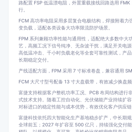
路配置 FSP 低温漂电阻，外置重载接线回路选用 F
行。
FCM 高功率电阻采用多层复合电极结构，焊接附着
变负载，适配各类设备大功率限流防护场景。
FPM 系列兼顾功率性能与通用性，适配绝大多数中
艺，高频工况下信号纯净、无杂波干扰，满足开关电源 
高低温冲击、千小时负载老化等全套可靠性测试，产品
长期稳定交付。
产线适配方面，FPM 采用 7 寸标准卷盘，兼容通用 SM
FCM 大尺寸型号配备 13 寸大盘载带，有效减少换
富捷支持根据客户整机功率工况、PCB 布局结构进
式技术支持。随着工控自动化、光伏储能产业持续扩容，
对标进口的稳定性能与成本优势，有效优化客户供应链
富捷科技依托四大智能化生产基地稳步扩产，中长期规划清
全球前五；2027 年扩容至 500 亿只，持续强化交
梯队，以规模化、高可靠、高性价比的精密电阻产品，