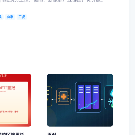
载
功率
工况
陵区接履桥...
原创 ...