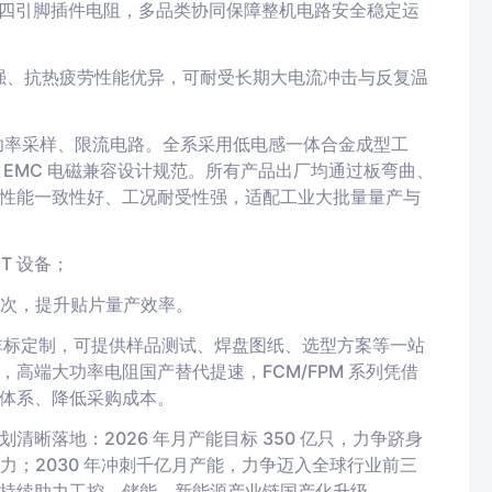
MK 四引脚插件电阻，多品类协同保障整机电路安全稳定运
力强、抗热疲劳性能优异，可耐受长期大电流冲击与反复温
大功率采样、限流电路。全系采用低电感一体合金成型工
EMC 电磁兼容设计规范。所有产品出厂均通过板弯曲、
性能一致性好、工况耐受性强，适配工业大批量量产与
T 设备；
盘频次，提升贴片量产效率。
行非标定制，可提供样品测试、焊盘图纸、选型方案等一站
高端大功率电阻国产替代提速，FCM/FPM 系列凭借
体系、降低采购成本。
晰落地：2026 年月产能目标 350 亿只，力争跻身
付能力；2030 年冲刺千亿月产能，力争迈入全球行业前三
持续助力工控、储能、新能源产业链国产化升级。