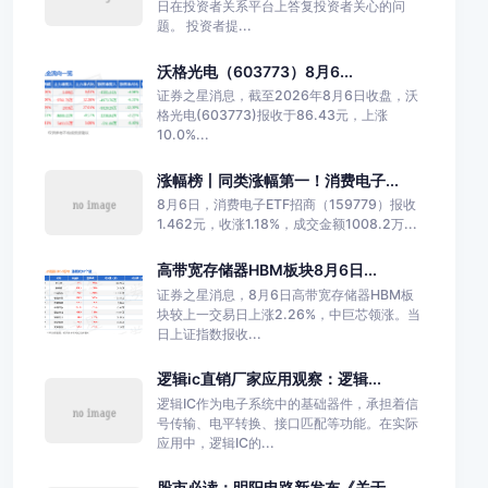
日在投资者关系平台上答复投资者关心的问
题。 投资者提...
沃格光电（603773）8月6...
证券之星消息，截至2026年8月6日收盘，沃
格光电(603773)报收于86.43元，上涨
10.0%...
涨幅榜丨同类涨幅第一！消费电子...
8月6日，消费电子ETF招商（159779）报收
1.462元，收涨1.18%，成交金额1008.2万...
高带宽存储器HBM板块8月6日...
证券之星消息，8月6日高带宽存储器HBM板
块较上一交易日上涨2.26%，中巨芯领涨。当
日上证指数报收...
逻辑ic直销厂家应用观察：逻辑...
逻辑IC作为电子系统中的基础器件，承担着信
号传输、电平转换、接口匹配等功能。在实际
应用中，逻辑IC的...
股市必读：明阳电路新发布《关于...