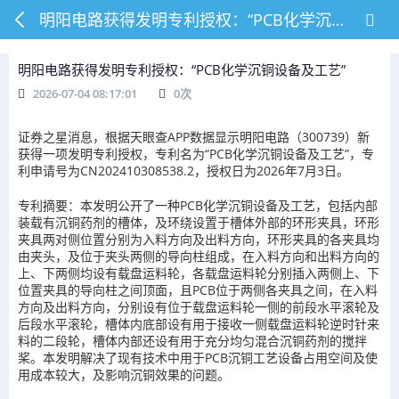
明阳电路获得发明专利授权：“PCB化学沉铜设备及工艺”
明阳电路获得发明专利授权：“PCB化学沉铜设备及工艺”
2026-07-04 08:17:01
0
次
证券之星消息，根据天眼查APP数据显示明阳电路（300739）新
获得一项发明专利授权，专利名为“PCB化学沉铜设备及工艺”，专
利申请号为CN202410308538.2，授权日为2026年7月3日。
专利摘要：本发明公开了一种PCB化学沉铜设备及工艺，包括内部
装载有沉铜药剂的槽体，及环绕设置于槽体外部的环形夹具，环形
夹具两对侧位置分别为入料方向及出料方向，环形夹具的各夹具均
由夹头，及位于夹头两侧的导向柱组成，在入料方向和出料方向的
上、下两侧均设有载盘运料轮，各载盘运料轮分别插入两侧上、下
位置夹具的导向柱之间顶面，且PCB位于两侧各夹具之间，在入料
方向及出料方向，分别设有位于载盘运料轮一侧的前段水平滚轮及
后段水平滚轮，槽体内底部设有用于接收一侧载盘运料轮逆时针来
料的二段轮，槽体内部还设有用于充分均匀混合沉铜药剂的搅拌
桨。本发明解决了现有技术中用于PCB沉铜工艺设备占用空间及使
用成本较大，及影响沉铜效果的问题。