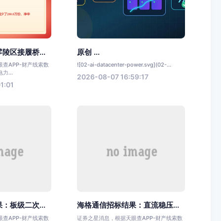
陵区接履桥...
原创 ...
查APP-财产线索数
![02-ai-datacenter-power.svg](02-...
...
2026-08-07 16:59:17
1:01
：板级二次...
海格通信招标结果：直流稳压...
查APP-财产线索数
证券之星消息，根据天眼查APP-财产线索数