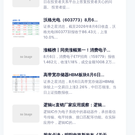
日在投资者关系平台上答复投资者关心的问
题。 投资者提...
沃格光电（603773）8月6...
证券之星消息，截至2026年8月6日收盘，沃
格光电(603773)报收于86.43元，上涨
10.0%...
涨幅榜丨同类涨幅第一！消费电子...
8月6日，消费电子ETF招商（159779）报收
1.462元，收涨1.18%，成交金额1008.2万...
高带宽存储器HBM板块8月6日...
证券之星消息，8月6日高带宽存储器HBM板
块较上一交易日上涨2.26%，中巨芯领涨。当
日上证指数报收...
逻辑ic直销厂家应用观察：逻辑...
逻辑IC作为电子系统中的基础器件，承担着信
号传输、电平转换、接口匹配等功能。在实际
应用中，逻辑IC的...
股市必读：明阳电路新发布《关于...