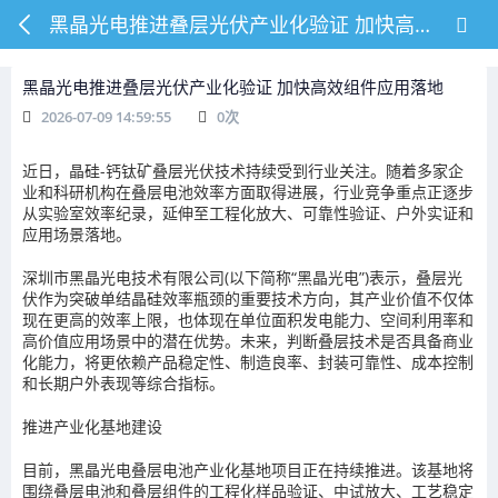
黑晶光电推进叠层光伏产业化验证 加快高效组件应用落地
黑晶光电推进叠层光伏产业化验证 加快高效组件应用落地
2026-07-09 14:59:55
0
次
近日，晶硅-钙钛矿叠层光伏技术持续受到行业关注。随着多家企
业和科研机构在叠层电池效率方面取得进展，行业竞争重点正逐步
从实验室效率纪录，延伸至工程化放大、可靠性验证、户外实证和
应用场景落地。
深圳市黑晶光电技术有限公司(以下简称“黑晶光电”)表示，叠层光
伏作为突破单结晶硅效率瓶颈的重要技术方向，其产业价值不仅体
现在更高的效率上限，也体现在单位面积发电能力、空间利用率和
高价值应用场景中的潜在优势。未来，判断叠层技术是否具备商业
化能力，将更依赖产品稳定性、制造良率、封装可靠性、成本控制
和长期户外表现等综合指标。
推进产业化基地建设
目前，黑晶光电叠层电池产业化基地项目正在持续推进。该基地将
围绕叠层电池和叠层组件的工程化样品验证、中试放大、工艺稳定