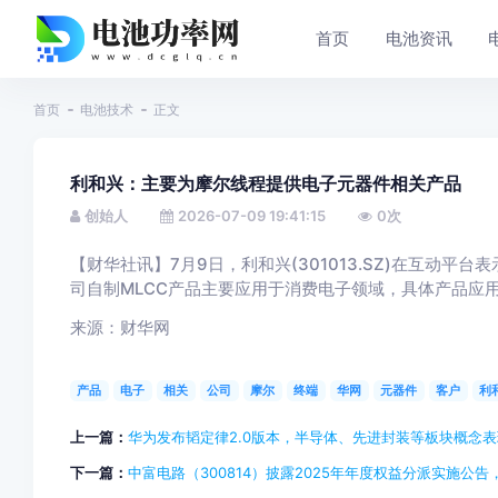
首页
电池资讯
首页
电池技术
正文
利和兴：主要为摩尔线程提供电子元器件相关产品
创始人
2026-07-09 19:41:15
0
次
【财华社讯】7月9日，利和兴(301013.SZ)在互动
司自制MLCC产品主要应用于消费电子领域，具体产品应
来源：财华网
产品
电子
相关
公司
摩尔
终端
华网
元器件
客户
利
上一篇：
华为发布韬定律2.0版本，半导体、先进封装等板块概念表现活
下一篇：
中富电路（300814）披露2025年年度权益分派实施公告，7