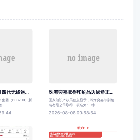
四代无线远...
珠海奕嘉取得印刷品边缘矫正...
集团（603700）新
国家知识产权局信息显示，珠海奕嘉印刷包
..
装有限公司取得一项名为“一种...
59:44
2026-08-08 09:58:54