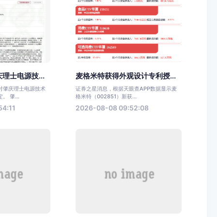
理士电源技...
麦格米特获得外观设计专利授...
对肇庆理士电源技术
证券之星消息，根据天眼查APP数据显示麦
 肇...
格米特（002851）新获...
54:11
2026-08-08 09:52:08