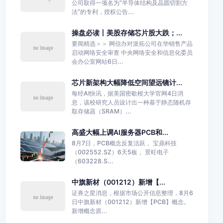
公司取得一项名为“半导体结构及晶圆切割方
法”的专利，授权公告...
操盘必读丨美股存储芯片股大跌；...
要闻精选＞＞ 网信办对派拓公司在华销售产品
启动网络安全审查 中央网络安全和信息化委员
会办公室网站6日...
芯片新架构大幅降低空间望远镜计...
每经AI快讯，据美国密歇根大学官网4日消
息，该校研究人员设计出一种基于静态随机存
取存储器（SRAM）...
高盛大幅上调AI服务器PCB和...
8月7日，PCB概念反复活跃， 宝鼎科技
（002552.SZ）6天5板， 景旺电子
（603228.S...
中旗新材（001212）新增【...
证券之星消息，根据市场公开信息整理，8月6
日中旗新材（001212）新增【PCB】概念。
新增概念原...