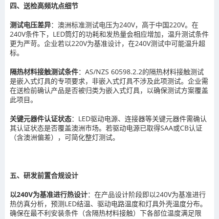
四、送检高频坑点细节
测试电压差异
：澳洲标准测试电压为240V，高于中国220V。在
240V条件下，LED筒灯的功耗和发热量会相应增加，温升测试条件
更为严苛。企业若以220V为基准设计，在240V测试中可能温升超
标。
隔热材料接触测试条件
：AS/NZS 60598.2.2的隔热材料接触测试
是嵌入式灯具的专项要求，非嵌入式灯具不涉及此项测试。企业需
在送检前确认产品是否被归类为嵌入式灯具，以确保测试方案覆盖
此项目。
关键元器件认证状态
：LED驱动电源、连接器等关键元器件需确认
其认证状态是否覆盖澳洲市场。若驱动电源已取得SAA或CB认证
（含澳洲偏差），可简化整灯测试。
五、研发前置合规设计
以240V为基准进行热设计
：在产品设计阶段即以240V为基准进行
热仿真分析，预测LED结温、驱动电路温度和灯具外壳温度分布。
确保在最不利安装条件（含隔热材料接触）下各部位温度满足限