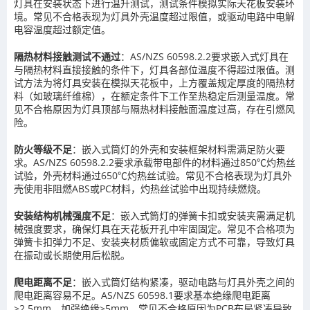
灯具在安装状态下进行温升测试，测试条件模拟实际天花板安装环
境。常见不合格表现为灯具外壳温度超过限值，或驱动电路中电解
电容温度超过额定值。
隔热材料接触测试不通过
：AS/NZS 60598.2.2要求嵌入式灯具在
与隔热材料直接接触的条件下，灯具各部位温度不得超过限值。测
试方法为将灯具安装在模拟天花板中，上方覆盖规定厚度的隔热材
料（如玻璃纤维棉），在额定条件下工作至热稳定后测量温度。常
见不合格原因为灯具顶部与隔热材料接触面温度过高，存在引燃风
险。
防火等级不足
：嵌入式筒灯的外壳和安装框架材料需满足防火要
求。AS/NZS 60598.2.2要求承载带电部件的材料通过850℃灼热丝
试验，外壳材料通过650℃灼热丝试验。常见不合格表现为灯具外
壳使用非阻燃ABS或PC材料，灼热丝试验中出现持续燃烧。
安装结构机械强度不足
：嵌入式筒灯的弹簧卡扣或安装夹需满足机
械强度要求，确保灯具在天花板开孔中牢固固定。常见不合格项为
弹簧卡扣弹力不足、安装夹材质偏软或固定方式不可靠，导致灯具
在振动或长期使用后松脱。
爬电距离不足
：嵌入式筒灯结构紧凑，驱动电路与灯具外壳之间的
爬电距离容易不足。AS/NZS 60598.1要求基本绝缘爬电距离
≥2.5mm，加强绝缘≥5mm。常见不合格原因为PCB布局紧凑导致