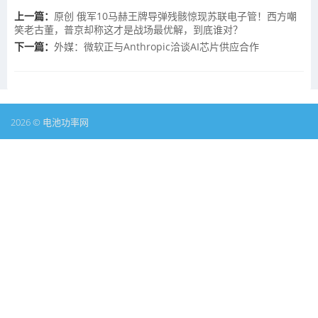
上一篇：
原创 俄军10马赫王牌导弹残骸惊现苏联电子管！西方嘲
笑老古董，普京却称这才是战场最优解，到底谁对？
下一篇：
外媒：微软正与Anthropic洽谈AI芯片供应合作
2026 © 电池功率网