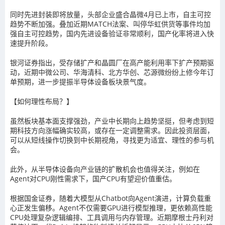
同时先进封装即将放量，头部企业盛合晶微4月已上市，自主可控
趋势不断加强。叠加近期MATCH法案、叫停华虹供货等事件均加
强自主可控趋势，国内先进设备验证非常顺利，国产化率将进入快
速提升阶段。
银河证券指出，受存储扩产和晶圆厂在高产能利用率下扩产预期驱
动，近期中微公司、华海清科、北方华创、芯源微纷纷上修今年订
单预期，进一步提振半导体设备板块景气度。
【如何理性布局？】
虽然板块基本面支撑强劲，产业中长期向上趋势坚挺，但考虑到短
期科技方向涨幅确实较高，或存在一定调整需求。因此投资层面，
可以从短线操作切换到中长期视角，寻找更为适宜、理性的参与机
会。
此外，从半导体设备向产业链的扩散机会也值得关注，例如在
Agent对CPU刚性需求下，国产CPU有望迎价值重估。
根据国金证券，随着大模型从Chatbot向Agent演进，计算负载重
心正发生偏移。Agent不仅需要GPU进行模型推理，更依赖高性能
CPU处理复杂逻辑编排、工具调用与内存管理。近期摩根士丹利对