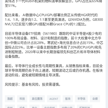
英伟达下一代Rubin机架的物料清单拆解显示，GPU占比从65%降
至51%。
配比来看， AI数据中心CPU/GPU部署比例正从传统HGX时代的
1:4、1:8，逐步向1:2、1:1甚至更高演进。以NVIDIA为例，GB300
NVL72已实现72颗GPU搭配36颗Grace CPU的1:2配比。
目前半导体设备ETF招商（561980）跟踪的中证半导是A股少有的
100%布局设备、材料、设计和制造的指数，前十大权重中北方华
创+中微公司合计占比28%，寒武纪+海光信息合计占比15%，中芯
国际占比5%，比单一设备主题指数多布局了20%的CPU/GPU和先
进制程制造，2020年以来中长期涨幅领先科创芯片和半导体材料
设备指数。
最后，半导体行业成长性与周期性兼具，从销售指标来看，目前全
球半导体周期仍处于向上通道，短期波动之后或仍存机遇。在板块
波动阶段，避免被短期情绪主导决策。
风险提示：基金有风险，投资需谨慎。
涨超
科技
高位震荡
AGENT
板块
半导体
业绩