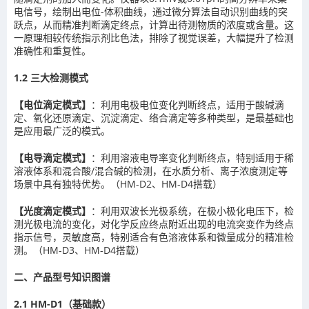
电信号，绘制出电位-体积曲线，通过微分算法自动识别曲线的突
跃点，从而精准判断滴定终点，计算出待测物质的浓度或含量。这
一原理相较传统指示剂比色法，排除了视觉误差，大幅提升了检测
准确性和重复性。
1.2 三大检测模式
【电位滴定模式】
：利用电极电位变化判断终点，适用于酸碱滴
定、氧化还原滴定、沉淀滴定、络合滴定等多种类型，是最基础也
是应用最广泛的模式。
【电导滴定模式】
：利用溶液电导率变化判断终点，特别适用于稀
溶液体系和混合酸/混合碱的检测，在水质分析、离子浓度测定等
场景中具有独特优势。（HM-D2、HM-D4搭载）
【光度滴定模式】
：利用双波长光极系统，在极小极化电压下，检
测光极电流的变化，对化学反应终点附近出现的电流突变作为终点
指示信号，灵敏度高，特别适合有色溶液体系和微量成分的精准检
测。（HM-D3、HM-D4搭载）
二、产品型号知识图谱
2.1 HM-D1（基础款）