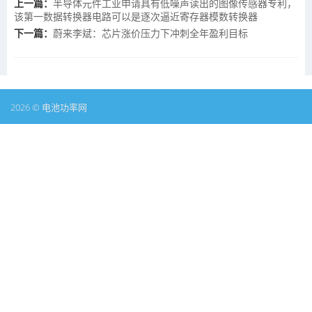
上一篇：
半导体元件工业申请具有低噪声读出的图像传感器专利，
该第一数据转换器电路可以是逐次逼近寄存器模数转换器
下一篇：
蔚来李斌：芯片涨价压力下冲刺全年盈利目标
2026 © 电池功率网