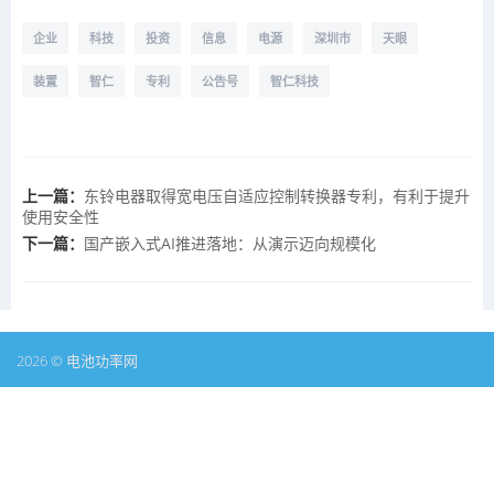
企业
科技
投资
信息
电源
深圳市
天眼
装置
智仁
专利
公告号
智仁科技
上一篇：
东铃电器取得宽电压自适应控制转换器专利，有利于提升
使用安全性
下一篇：
国产嵌入式AI推进落地：从演示迈向规模化
2026 © 电池功率网