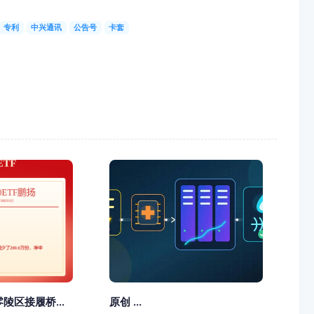
专利
中兴通讯
公告号
卡套
陵区接履桥...
原创 ...