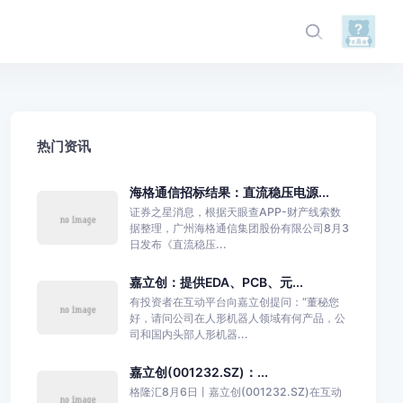
热门资讯
海格通信招标结果：直流稳压电源...
证券之星消息，根据天眼查APP-财产线索数
据整理，广州海格通信集团股份有限公司8月3
日发布《直流稳压...
嘉立创：提供EDA、PCB、元...
有投资者在互动平台向嘉立创提问：“董秘您
好，请问公司在人形机器人领域有何产品，公
司和国内头部人形机器...
嘉立创(001232.SZ)：...
格隆汇8月6日丨嘉立创(001232.SZ)在互动