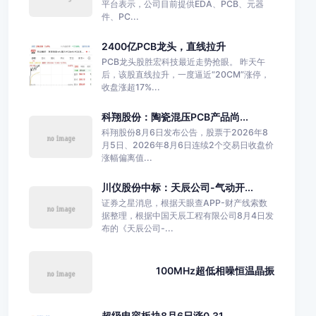
平台表示，公司目前提供EDA、PCB、元器
件、PC...
2400亿PCB龙头，直线拉升
PCB龙头股胜宏科技最近走势抢眼。 昨天午
后，该股直线拉升，一度逼近“20CM”涨停，
收盘涨超17%...
科翔股份：陶瓷混压PCB产品尚...
科翔股份8月6日发布公告，股票于2026年8
月5日、2026年8月6日连续2个交易日收盘价
涨幅偏离值...
川仪股份中标：天辰公司-气动开...
证券之星消息，根据天眼查APP-财产线索数
据整理，根据中国天辰工程有限公司8月4日发
布的《天辰公司-...
100MHz超低相噪恒温晶振
超级电容板块8月6日涨0.31...