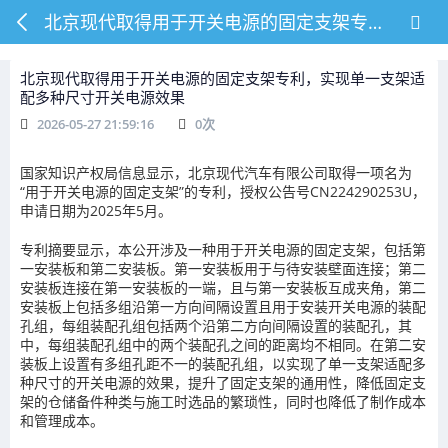
北京现代取得用于开关电源的固定支架专利，实现单一支架适配多种尺寸开关电源效果
北京现代取得用于开关电源的固定支架专利，实现单一支架适
配多种尺寸开关电源效果
2026-05-27 21:59:16
0
次
国家知识产权局信息显示，北京现代汽车有限公司取得一项名为
“用于开关电源的固定支架”的专利，授权公告号CN224290253U，
申请日期为2025年5月。
专利摘要显示，本公开涉及一种用于开关电源的固定支架，包括第
一安装板和第二安装板。第一安装板用于与待安装壁面连接；第二
安装板连接在第一安装板的一端，且与第一安装板互成夹角，第二
安装板上包括多组沿第一方向间隔设置且用于安装开关电源的装配
孔组，每组装配孔组包括两个沿第二方向间隔设置的装配孔，其
中，每组装配孔组中的两个装配孔之间的距离均不相同。在第二安
装板上设置有多组孔距不一的装配孔组，以实现了单一支架适配多
种尺寸的开关电源的效果，提升了固定支架的通用性，降低固定支
架的仓储备件种类与施工时选品的繁琐性，同时也降低了制作成本
和管理成本。