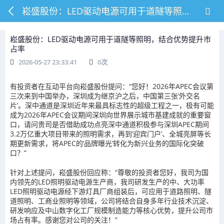
崧盛股份：LED驱动电源可用于道隧等照明，结合优势提升市占率
崧盛股份：LED驱动电源可用于道隧等照明，结合优势提升市
占率
2026-05-27 23:33:41
0
次
有投资者在互动平台向崧盛股份提问：“您好！2026年APEC会议第
三次来到中国举办，深圳成为继京沪之后，中国第三张‘外交名
片’。深中通道是深圳近年来最具标志性的超级工程之一，极有可能
成为2026年APEC会议期间深圳向世界展示城市基建成就的重要窗
口，请问贵司是否借助成功点亮深中通道积极参与深圳APEC期间
3.2万亿重大项目带来的照明需求，再到‘迎宾门户’、全城亮屏等长
期更新需求，将APEC的‘品牌曝光’转化为新兴业务的国际化突破
口？”
针对上述提问，崧盛股份回应称：“尊敬的投资者您好，我司为国
内领先的LED照明驱动电源生产商，我司研发生产的中、大功率
LED照明驱动电源经下游灯具厂商组装后，可应用于道路照明、隧
道照明、工商业照明等领域，公司将结合自身多年行业技术沉淀、
研发响应及中山数字化工厂规模制造能力等核心优势，提升公司市
场占有率。感谢您对公司的关注！”