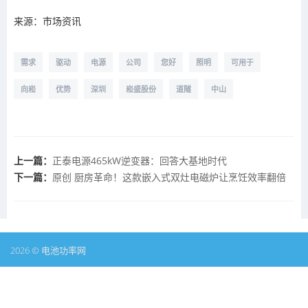
来源：市场资讯
需求
驱动
电源
公司
您好
照明
可用于
向崧
优势
深圳
崧盛股份
道隧
中山
上一篇：
正泰电源465kW逆变器：回答大基地时代
下一篇：
原创 厨房革命！这款嵌入式双灶电磁炉让烹饪效率翻倍
2026 © 电池功率网