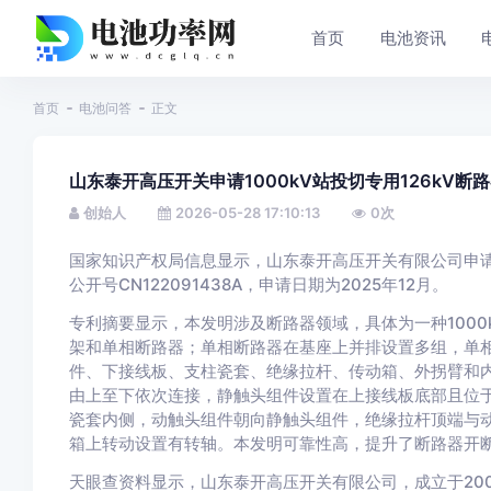
首页
电池资讯
首页
电池问答
正文
山东泰开高压开关申请1000kV站投切专用126kV
创始人
2026-05-28 17:10:13
0
次
国家知识产权局信息显示，山东泰开高压开关有限公司申请一项
公开号CN122091438A，申请日期为2025年12月。
专利摘要显示，本发明涉及断路器领域，具体为一种1000
架和单相断路器；单相断路器在基座上并排设置多组，单
件、下接线板、支柱瓷套、绝缘拉杆、传动箱、外拐臂和
由上至下依次连接，静触头组件设置在上接线板底部且位
瓷套内侧，动触头组件朝向静触头组件，绝缘拉杆顶端与
箱上转动设置有转轴。本发明可靠性高，提升了断路器开
天眼查资料显示，山东泰开高压开关有限公司，成立于20