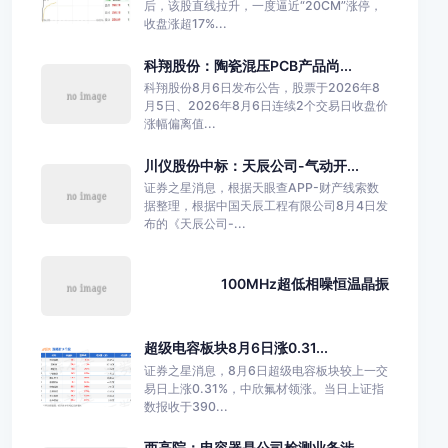
后，该股直线拉升，一度逼近“20CM”涨停，
收盘涨超17%...
科翔股份：陶瓷混压PCB产品尚...
科翔股份8月6日发布公告，股票于2026年8
月5日、2026年8月6日连续2个交易日收盘价
涨幅偏离值...
川仪股份中标：天辰公司-气动开...
证券之星消息，根据天眼查APP-财产线索数
据整理，根据中国天辰工程有限公司8月4日发
布的《天辰公司-...
100MHz超低相噪恒温晶振
超级电容板块8月6日涨0.31...
证券之星消息，8月6日超级电容板块较上一交
易日上涨0.31%，中欣氟材领涨。当日上证指
数报收于390...
西高院：电容器是公司检测业务涉...