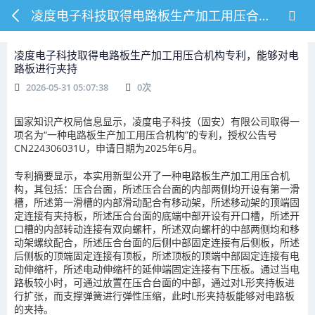
凌度电子科技取得电路板生产加工用压合机构专利，能够对电路板进行夹持
凌度电子科技取得电路板生产加工用压合机构专利，能够对电
路板进行夹持
2026-05-31 05:07:38
0
次
国家知识产权局信息显示，凌度电子科技（固安）有限公司取得一
项名为“一种电路板生产加工用压合机构”的专利，授权公告号
CN224306031U，申请日期为2025年6月。
专利摘要显示，本实用新型公开了一种电路板生产加工用压合机
构，其包括：压合台面，所述压合台面的内部两侧均开设有第一滑
槽，所述第一滑槽的内部滑动配合有移动架，所述移动架的顶端固
定连接有夹持板，所述压合台面的底端中部开设有开口槽，所述开
口槽的内部转动连接有双向螺杆，所述双向螺杆的中部两侧均和移
动架螺纹配合，所述压合台面的后侧中部固定连接有后侧板，所述
后侧板的顶端固定连接有顶板，所述顶板的顶端中部固定连接有电
动伸缩杆，所述电动伸缩杆的延伸端固定连接有下压板。通过当电
路板较小时，可通过放置在压合台面的中部，通过对L形夹持板进
行扩张，而支撑弹簧进行弹性压缩，此时L形夹持板能够对电路板
的夹持。