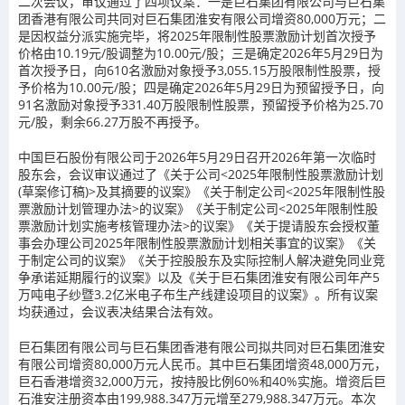
二次会议，审议通过了四项议案：一是巨石集团有限公司与巨石集
团香港有限公司共同对巨石集团淮安有限公司增资80,000万元；二
是因权益分派实施完毕，将2025年限制性股票激励计划首次授予
价格由10.19元/股调整为10.00元/股；三是确定2026年5月29日为
首次授予日，向610名激励对象授予3,055.15万股限制性股票，授
予价格为10.00元/股；四是确定2026年5月29日为预留授予日，向
91名激励对象授予331.40万股限制性股票，预留授予价格为25.70
元/股，剩余66.27万股不再授予。
中国巨石股份有限公司于2026年5月29日召开2026年第一次临时
股东会，会议审议通过了《关于公司<2025年限制性股票激励计划
(草案修订稿)>及其摘要的议案》《关于制定公司<2025年限制性股
票激励计划管理办法>的议案》《关于制定公司<2025年限制性股
票激励计划实施考核管理办法>的议案》《关于提请股东会授权董
事会办理公司2025年限制性股票激励计划相关事宜的议案》《关
于制定公司的议案》《关于控股股东及实际控制人解决避免同业竞
争承诺延期履行的议案》以及《关于巨石集团淮安有限公司年产5
万吨电子纱暨3.2亿米电子布生产线建设项目的议案》。所有议案
均获通过，会议表决结果合法有效。
巨石集团有限公司与巨石集团香港有限公司拟共同对巨石集团淮安
有限公司增资80,000万元人民币。其中巨石集团增资48,000万元，
巨石香港增资32,000万元，按持股比例60%和40%实施。增资后巨
石淮安注册资本由199,988.347万元增至279,988.347万元。本次