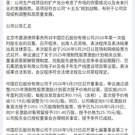
答：公司生产线项目的扩产充分考虑了市场的供需情况以及未来行
业的发展趋势。该项目符合公司“十五五”规划战略，有利于公司实
现结构调整和高质量发展。
公司公告汇总
北京市嘉源律师事务所对中国巨石股份有限公司2026年第一次临
时股东会的召集、召开程序、出席人员资格、表决程序及表决结果
出具法律意见。本次股东会于2026年5月29日以现场和网络投票方
式召开，审议通过了关于2025年限制性股票激励计划相关议案、
董事高管薪酬管理制度、控股股东避免同业竞争承诺延期履行、巨
石集团淮安有限公司电子纱及电子布生产线建设项目等议案。表决
结果合法有效，会议程序符合法律法规及公司章程规定。
中国巨石股份有限公司于2026年5月29日召开董事会，审议通过调
整2025年限制性股票激励计划首次授予价格的议案，因实施2025
年度利润分配，每股派发现金红利0.19元（含税），首次授予价格
由10.19元/股调整为10.00元/股。同日，公司确定向610名激励对
象首次授予3,055.15万股限制性股票，授予日为2026年5月29日；
向91名激励对象预留授予331.40万股，授予价格为25.70元/股。
公司股东会已授权董事会办理相关事宜，授予条件已成就。
中国巨石股份有限公司于2026年5月29日召开第七届董事会第三十