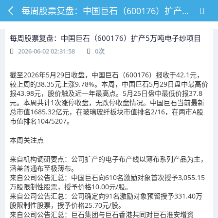
每周股票复盘：中国巨石（600176）扩产5万吨电子纱项目
每周股票复盘：中国巨石（600176）扩产5万吨电子纱项目
2026-06-02 02:31:58
0
次
截至2026年5月29日收盘，中国巨石（600176）报收于42.1元，
较上周的38.35元上涨9.78%。本周，中国巨石5月29日盘中最高价
报43.98元，股价触及近一年最高点。5月25日盘中最低价报37.8
元。本周共计1次涨停收盘，无跌停收盘情况。中国巨石当前最新
总市值1685.32亿元，在玻璃玻纤板块市值排名2/16，在两市A股
市值排名104/5207。
本周关注点
来自机构调研要点：公司扩产的电子布产线以薄布系列产品为主，
涵盖普通布至极薄布。
来自公司公告汇总：中国巨石向610名激励对象首次授予3,055.15
万股限制性股票，授予价格10.00元/股。
来自公司公告汇总：公司确定向91名激励对象预留授予331.40万
股限制性股票，授予价格25.70元/股。
来自公司公告汇总：巨石集团与巨石香港共同对巨石淮安增资