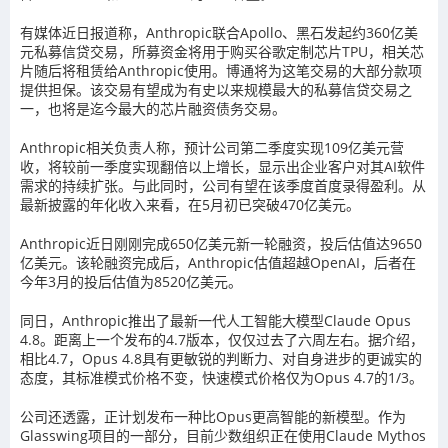
有媒体近日报道称，Anthropic联合Apollo、黑石发起约360亿美
元私募信贷交易，所募资金将用于购买谷歌定制芯片TPU，相关芯
片随后将租赁给Anthropic使用。博通将为这笔交易的大部分款项
提供担保。该交易有望成为有史以来规模最大的私募信贷交易之
一，也将是迄今最大的芯片融资债务交易。
Anthropic相关负责人称，预计公司第二季度实现109亿美元营
收，将较前一季度实现翻倍以上增长，显示出企业客户对其AI软件
需求的持续扩张。与此同时，公司有望在该季度首度录得盈利。从
最新披露的年化收入来看，在5月初已突破470亿美元。
Anthropic近日刚刚完成650亿美元新一轮融资，投后估值达9650
亿美元。该轮融资完成后，Anthropic估值超越OpenAI，后者在
今年3月的投后估值为8520亿美元。
同日，Anthropic推出了最新一代人工智能大模型Claude Opus
4.8。距离上一个发布的4.7版本，仅仅过去了六周左右。据介绍，
相比4.7，Opus 4.8具有更敏锐的判断力、对自身进步的更诚实的
态度，其标准模式价格不变，快速模式价格仅为Opus 4.7的1/3。
公司还透露，正计划发布一种比Opus更高智能的新模型。作为
Glasswing项目的一部分，目前少数组织正在使用Claude Mythos