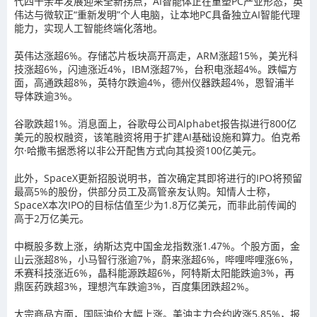
代四十余年发展迎来全新拐点，AI智能体正在重塑PC产业形态，英
伟达与微软正“重新发明”个人电脑，让本地PC具备独立AI智能代理
能力，实现人工智能终端化落地。
英伟达涨超6%。存储芯片板块高开高走，ARM涨超15%，美光科
技涨超6%，闪迪涨近4%，IBM涨超7%，台积电涨超4%。跌幅方
面，高通跌超8%，英特尔跌逾4%，德州仪器跌超4%，恩智浦半
导体跌逾3%。
谷歌跌超1%。消息面上，谷歌母公司Alphabet报告拟进行800亿
美元的股权融资，该笔融资将用于扩建AI基础设施和算力。伯克希
尔·哈撒韦据悉将以非公开配售方式向其投资100亿美元。
此外，SpaceX更新招股说明书，首次确定其即将进行的IPO将预留
最高5%的股份，供部分员工及高管亲友认购。知情人士称，
SpaceX本次IPO的目标估值至少为1.8万亿美元，而非此前传闻的
高于2万亿美元。
中概股多数上涨，纳斯达克中国金龙指数涨1.47%。个股方面，金
山云涨超8%，小马智行涨逾7%，蔚来涨超6%，哔哩哔哩涨6%，
禾赛科技涨近6%，晶科能源跌超6%，阿特斯太阳能跌逾3%，再
鼎医药跌超3%，理想汽车跌逾3%，百度集团跌超2%。
大宗商品方面，国际油价大幅上涨。美油主力合约收涨5.85%，报