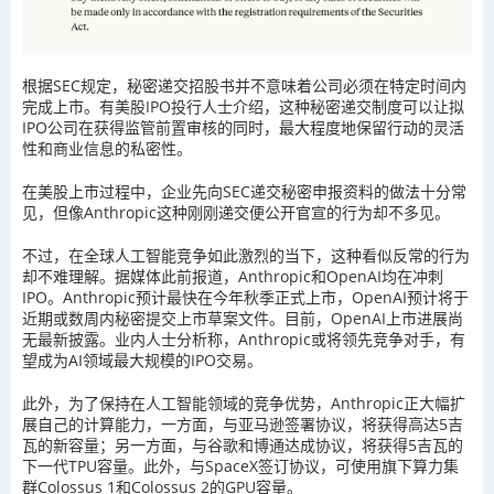
根据SEC规定，秘密递交招股书并不意味着公司必须在特定时间内
完成上市。有美股IPO投行人士介绍，这种秘密递交制度可以让拟
IPO公司在获得监管前置审核的同时，最大程度地保留行动的灵活
性和商业信息的私密性。
在美股上市过程中，企业先向SEC递交秘密申报资料的做法十分常
见，但像Anthropic这种刚刚递交便公开官宣的行为却不多见。
不过，在全球人工智能竞争如此激烈的当下，这种看似反常的行为
却不难理解。据媒体此前报道，Anthropic和OpenAI均在冲刺
IPO。Anthropic预计最快在今年秋季正式上市，OpenAI预计将于
近期或数周内秘密提交上市草案文件。目前，OpenAI上市进展尚
无最新披露。业内人士分析称，Anthropic或将领先竞争对手，有
望成为AI领域最大规模的IPO交易。
此外，为了保持在人工智能领域的竞争优势，Anthropic正大幅扩
展自己的计算能力，一方面，与亚马逊签署协议，将获得高达5吉
瓦的新容量；另一方面，与谷歌和博通达成协议，将获得5吉瓦的
下一代TPU容量。此外，与SpaceX签订协议，可使用旗下算力集
群Colossus 1和Colossus 2的GPU容量。