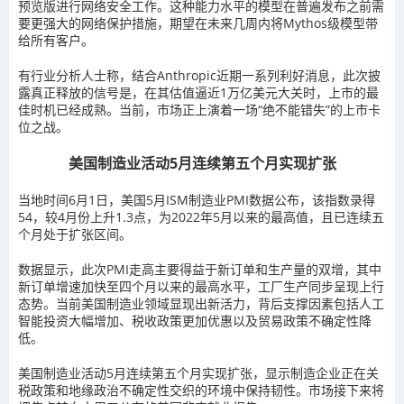
预览版进行网络安全工作。这种能力水平的模型在普遍发布之前需
要更强大的网络保护措施，期望在未来几周内将Mythos级模型带
给所有客户。
有行业分析人士称，结合Anthropic近期一系列利好消息，此次披
露真正释放的信号是，在其估值逼近1万亿美元大关时，上市的最
佳时机已经成熟。当前，市场正上演着一场“绝不能错失”的上市卡
位之战。
美国制造业活动5月连续第五个月实现扩张
当地时间6月1日，美国5月ISM制造业PMI数据公布，该指数录得
54，较4月份上升1.3点，为2022年5月以来的最高值，且已连续五
个月处于扩张区间。
数据显示，此次PMI走高主要得益于新订单和生产量的双增，其中
新订单增速加快至四个月以来的最高水平，工厂生产同步呈现上行
态势。当前美国制造业领域显现出新活力，背后支撑因素包括人工
智能投资大幅增加、税收政策更加优惠以及贸易政策不确定性降
低。
美国制造业活动5月连续第五个月实现扩张，显示制造企业正在关
税政策和地缘政治不确定性交织的环境中保持韧性。市场接下来将