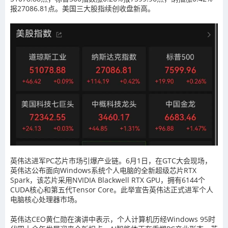
报27086.81点。美国三大股指续创收盘新高。
英伟达进军PC芯片市场引爆产业链。6月1日，在GTC大会现场，
英伟达公布面向Windows系统个人电脑的全新超级芯片RTX
Spark，该芯片采用NVIDIA Blackwell RTX GPU，拥有6144个
CUDA核心和第五代Tensor Core。此举宣告英伟达正式进军个人
电脑核心处理器市场。
英伟达CEO黄仁勋在演讲中表示，个人计算机历经Windows 95时