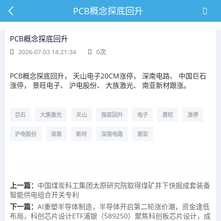
PCB概念探底回升
PCB概念探底回升
2026-07-03 14:21:34
0
次
PCB概念探底回升，
天山电子
20CM涨停，
深南电路
、
中国巨石
涨停，
景旺电子
、
沪电股份
、
大族激光
、
南亚新材
跟涨。
巨石
大族激光
天山
探底回升
电子
景旺
涨停
沪电股份
深南
新材
深南电路
南亚
上一篇：
中国煤炭科工集团太原研究院取得煤矿井下快掘成套装备
智能供电组合开关专利
下一篇：
AI重塑半导体制造，半导体开启第二轮涨价潮，资金逢低
布局，科创芯片设计ETF浦银（589250）聚焦科创板芯片设计，成