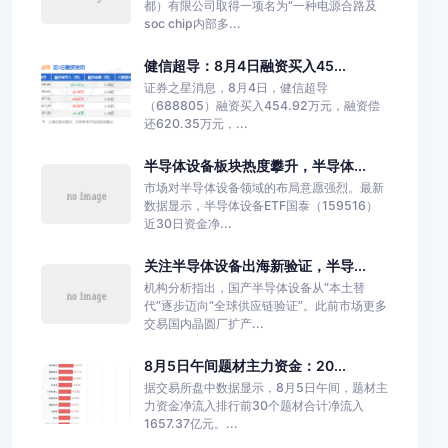
都）有限公司取得一项名为“一种电源合路及
soc chip内部多...
健信超导：8月4日融资买入45...
证券之星消息，8月4日，健信超导
（688805）融资买入454.92万元，融资偿
还620.35万元，...
半导体设备板块热度攀升，半导体...
市场对半导体设备领域的布局意愿强烈。最新
数据显示，半导体设备ETF国泰（159516）
近30日资金净...
关注半导体设备出海新验证，半导...
机构分析指出，国产半导体设备从“本土替
代”逐步迈向“全球供应链验证”。此前市场更多
交易国内晶圆厂扩产...
8月5日午间题材主力资金：20...
据交易所盘中数据显示，8月5日午间，题材主
力资金净流入排行前30个题材合计净流入
1657.37亿元。...