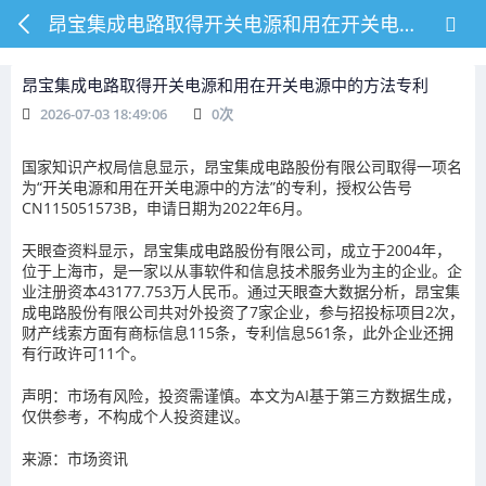
昂宝集成电路取得开关电源和用在开关电源中的方法专利
昂宝集成电路取得开关电源和用在开关电源中的方法专利
2026-07-03 18:49:06
0
次
国家知识产权局信息显示，昂宝集成电路股份有限公司取得一项名
为“开关电源和用在开关电源中的方法”的专利，授权公告号
CN115051573B，申请日期为2022年6月。
天眼查资料显示，昂宝集成电路股份有限公司，成立于2004年，
位于上海市，是一家以从事软件和信息技术服务业为主的企业。企
业注册资本43177.753万人民币。通过天眼查大数据分析，昂宝集
成电路股份有限公司共对外投资了7家企业，参与招投标项目2次，
财产线索方面有商标信息115条，专利信息561条，此外企业还拥
有行政许可11个。
声明：市场有风险，投资需谨慎。本文为AI基于第三方数据生成，
仅供参考，不构成个人投资建议。
来源：市场资讯