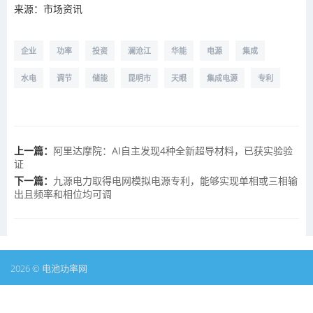
来源：市场资讯
企业
功率
投资
澜沧江
华能
电源
集成
水电
调节
储能
昆明市
天眼
集成电源
专利
上一篇：
阿里达摩院：AI自主发现4种全新超导材料，已获实验验
证
下一篇：
九源电力取得电网模拟电源专利，能够实现单相或三相输
出且频率和相位均可调
2026 © 电池功率网