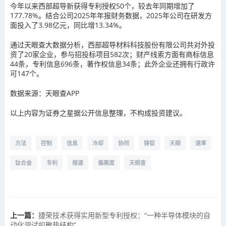
今年以来西部超导新获得专利授权50个，较去年同期增加了
177.78%。结合公司2025年年报财务数据，2025年公司在研发方
面投入了3.98亿元，同比增13.34%。
通过天眼查大数据分析，西部超导材料科技股份有限公司共对外投
资了20家企业，参与招投标项目582次；财产线索方面有商标信息
44条，专利信息696条，著作权信息34条；此外企业还拥有行政许
可147个。
数据来源：天眼查APP
以上内容为证券之星据公开信息整理，不构成投资建议。
方法
控制
信息
冷却
协同
铸锭
天眼
速率
钛合金
专利
熔速
偏离度
天眼查
上一篇：
捷荣技术获得实用新型专利授权：“一种半导体模块的自
动化测试的散热结构”