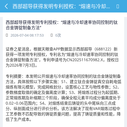
西部超导获得发明专利授权：“熔速与冷却速率协同控制的钛合金铸锭制备方法”
西部超导获得发明专利授权：“熔速与冷却速率协同控制的钛
合金铸锭制备方法”
2026-07-04 08:17:53
0
次
证券之星消息，根据天眼查APP数据显示西部超导（688122）新
获得一项发明专利授权，专利名为“熔速与冷却速率协同控制的钛
合金铸锭制备方法”，专利申请号为CN202511670982.X，授权日
为2026年7月3日。
专利摘要：本发明公开熔速与冷却速率协同控制的钛合金铸锭制备
方法，具体按照以下步骤实施：S1、建立钛合金铸锭真空自耗电弧
熔炼有限元模型，完成网格划分，设置核心工艺与物性参数；S2、
参数梯度取值的确定及偏离度计算；S3、将熔炼过程分为起弧期、
正常熔炼期及补缩期三个阶段，确保全程元素平均成分偏离度处于
0.02~0.06范围内；S4、对熔炼结束后铸锭的头中尾纵向三点成
分、纵剖面成分进行评价分析。该方法解决了现有VAR熔炼过程中
工艺参数不匹配导致的铸锭质量问题，提高了铸锭质量和性能，降
低了生产成本。